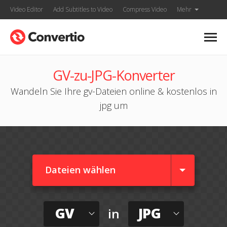
Video Editor
Add Subtitles to Video
Compress Video
Mehr
GV-zu-JPG-Konverter
Wandeln Sie Ihre gv-Dateien online & kostenlos in
jpg um
Dateien wählen
GV
JPG
in