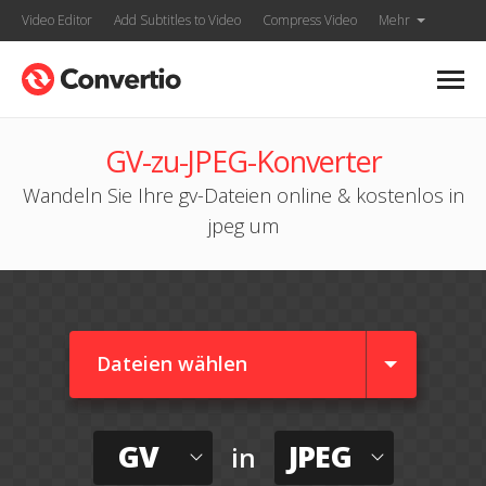
Video Editor
Add Subtitles to Video
Compress Video
Mehr
GV-zu-JPEG-Konverter
Wandeln Sie Ihre gv-Dateien online & kostenlos in
jpeg um
Dateien wählen
GV
JPEG
in