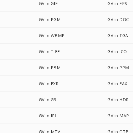
GV in GIF
GV in EPS
GV in PGM
GV in DOC
GV in WBMP
GV in TGA
GV in TIFF
GV in ICO
GV in PBM
GV in PPM
GV in EXR
GV in FAX
GV in G3
GV in HDR
GV in IPL
GV in MAP
GV in MTV
GV in OTB