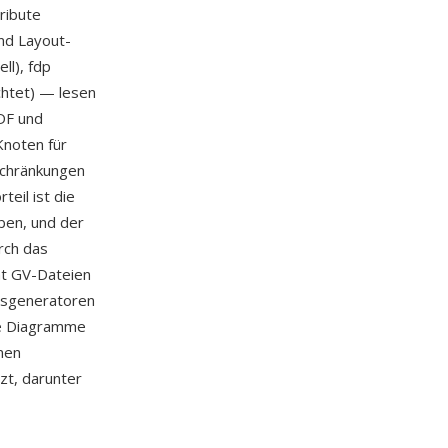
ribute
und Layout-
ll), fdp
ichtet) — lesen
DF und
Knoten für
schränkungen
teil ist die
ben, und der
rch das
ht GV-Dateien
nsgeneratoren
le Diagramme
rmen
zt, darunter