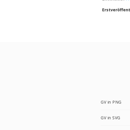
Erstveröffen
GV in PNG
GV in SVG