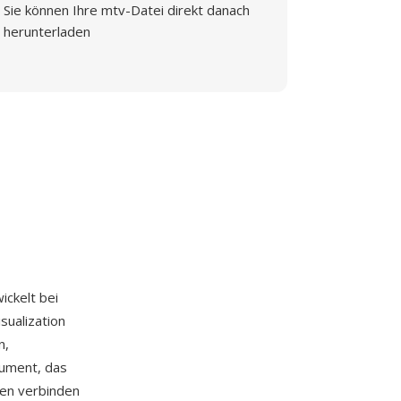
Sie können Ihre mtv-Datei direkt danach
herunterladen
wickelt bei
ualization
n,
kument, das
ten verbinden