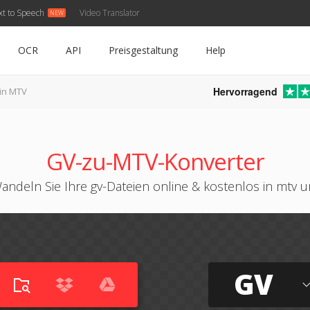
xt to Speech
Video Translator
OCR
API
Preisgestaltung
Help
Hervorragend
in MTV
GV-zu-MTV-Konverter
andeln Sie Ihre gv-Dateien online & kostenlos in mtv 
GV