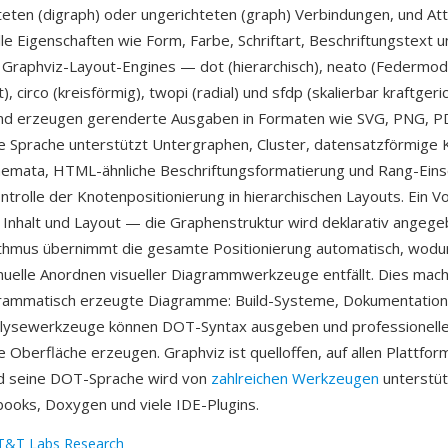
hteten (digraph) oder ungerichteten (graph) Verbindungen, und Att
lle Eigenschaften wie Form, Farbe, Schriftart, Beschriftungstext 
 Graphviz-Layout-Engines — dot (hierarchisch), neato (Federmode
t), circo (kreisförmig), twopi (radial) und sfdp (skalierbar kraftger
nd erzeugen gerenderte Ausgaben in Formaten wie SVG, PNG, P
ie Sprache unterstützt Untergraphen, Cluster, datensatzförmige 
emata, HTML-ähnliche Beschriftungsformatierung und Rang-Ein
ntrolle der Knotenpositionierung in hierarchischen Layouts. Ein Vor
Inhalt und Layout — die Graphenstruktur wird deklarativ angege
ithmus übernimmt die gesamte Positionierung automatisch, wodu
elle Anordnen visueller Diagrammwerkzeuge entfällt. Dies mac
ogrammatisch erzeugte Diagramme: Build-Systeme, Dokumentatio
lysewerkzeuge können DOT-Syntax ausgeben und professionel
e Oberfläche erzeugen. Graphviz ist quelloffen, auf allen Plattfo
nd seine DOT-Sprache wird von
zahlreichen Werkzeugen
unterstüt
ooks, Doxygen und viele IDE-Plugins.
T&T Labs Research