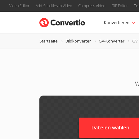
Video Editor
Add Subtitles to Video
Compress Video
GIF Editor
Te
Konvertieren
Startseite
Bildkonverter
GV-Konverter
GV 
W
Dateien wählen