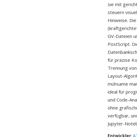
sie mit geric
steuern visue
Hinweise. Die
(kraftgerichte
GV-Dateien u
PostScript. D
Datenbanksch
für präzise Ko
Trennung von 
Layout-Algor
mühsame manu
ideal für pr
und Code-Ana
ohne grafisch
verfügbar, u
Jupyter-Noteb
Entwickler
:
A