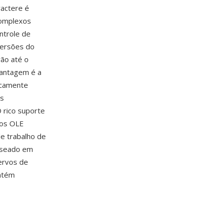
ractere é
complexos
ontrole de
versões do
ão até o
vantagem é a
icamente
às
 rico suporte
tos OLE
e trabalho de
aseado em
ervos de
ntém