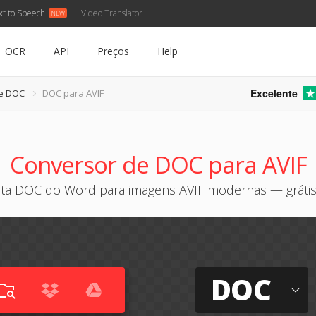
xt to Speech
Video Translator
OCR
API
Preços
Help
Excelente
e DOC
DOC para AVIF
Conversor de DOC para AVIF
ta DOC do Word para imagens AVIF modernas — grátis
DOC