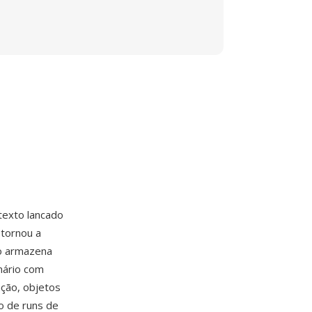
texto lancado
tornou a
o armazena
nário com
ação, objetos
o de runs de