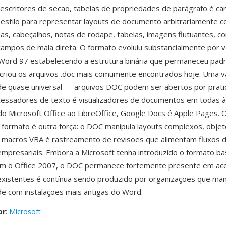
escritores de secao, tabelas de propriedades de parágrafo é ca
 estilo para representar layouts de documento arbitrariamente 
unas, cabeçalhos, notas de rodape, tabelas, imagens flutuantes, c
campos de mala direta. O formato evoluiu substancialmente por 
Word 97 estabelecendo a estrutura binária que permaneceu padr
criou os arquivos .doc mais comumente encontrados hoje. Uma 
ade quase universal — arquivos DOC podem ser abertos por prat
cessadores de texto é visualizadores de documentos em todas 
do Microsoft Office ao LibreOffice, Google Docs é Apple Pages. O
 formato é outra força: o DOC manipula layouts complexos, obje
 macros VBA é rastreamento de revisoes que alimentam fluxos d
mpresariais. Embora a Microsoft tenha introduzido o formato b
m o Office 2007, o DOC permanece fortemente presente em ac
xistentes é contínua sendo produzido por organizações que ma
de com instalações mais antigas do Word.
or
:
Microsoft