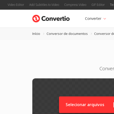
Video Editor
Add Subtitles to Video
Compress Video
GIF Editor
Te
Converter
Início
Conversor de documentos
Conversor d
Conver
Selecionar arquivos