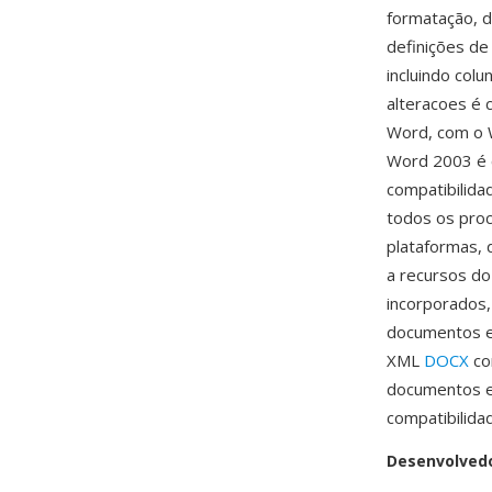
formatação, d
definições de
incluindo col
alteracoes é 
Word, com o 
Word 2003 é 
compatibilid
todos os pro
plataformas, 
a recursos do
incorporados,
documentos e
XML
DOCX
co
documentos e
compatibilida
Desenvolved