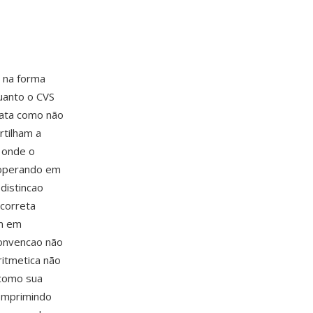
o na forma
uanto o CVS
rata como não
rtilham a
t onde o
 operando em
distincao
 correta
em em
convencao não
ritmetica não
 como sua
comprimindo