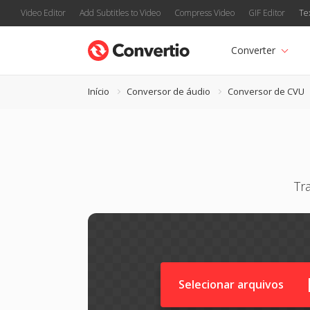
Video Editor
Add Subtitles to Video
Compress Video
GIF Editor
Te
Converter
Início
Conversor de áudio
Conversor de CVU
Tr
Selecionar arquivos