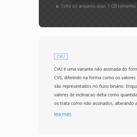
Solte os arquivos aqui. 1 GB tamanho
CVU
CVU é uma variante não assinada do form
CVS, diferindo na forma como os valores 
são representados no fluxo binário. Enq
valores de inclinacao delta como quantid
os trata como não assinados, alterando 
de cada amostra. Ambos compartilham a 
leia mais
modulação CVSD — codificação delta adap
tamanho do passo varia de acordo com p