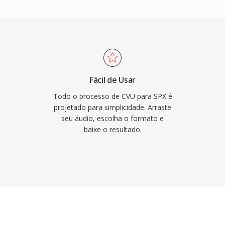
ob BSD, que permitiu que
ente em produtos
também inclui
 de ruido é controle
cs rivais normalmente
eus criadores
Fácil de Usar
ucessor desde 2012, o
Todo o processo de CVU para SPX é
s VoIP legados,
projetado para simplicidade. Arraste
seu áudio, escolha o formato e
arcados onde seu
baixe o resultado.