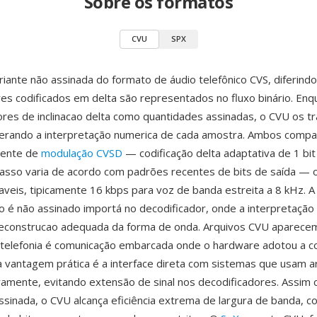
Sobre os formatos
CVU
SPX
iante não assinada do formato de áudio telefônico CVS, diferind
es codificados em delta são representados no fluxo binário. Enq
res de inclinacao delta como quantidades assinadas, o CVU os t
terando a interpretação numerica de cada amostra. Ambos compa
cente de
modulação CVSD
— codificação delta adaptativa de 1 bi
asso varia de acordo com padrões recentes de bits de saída —
veis, tipicamente 16 kbps para voz de banda estreita a 8 kHz. A 
o é não assinado importá no decodificador, onde a interpretação
reconstrucao adequada da forma de onda. Arquivos CVU aparec
 telefonia é comunicação embarcada onde o hardware adotou a 
 vantagem prática é a interface direta com sistemas que usam a
vamente, evitando extensão de sinal nos decodificadores. Assim
ssinada, o CVU alcança eficiência extrema de largura de banda, 