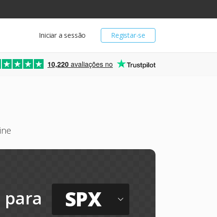
Iniciar a sessão
Registar-se
10,220
avaliações no
ine
SPX
para