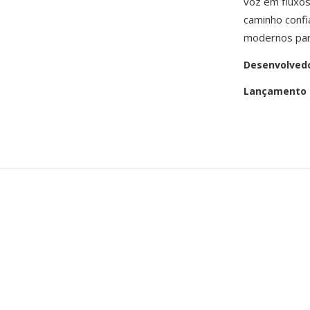
voz em fluxos
caminho confi
modernos para
Desenvolved
Lançamento i