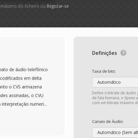
 máximo do ficheiro ou
Registar-se
Definições
ato de áudio telefônico
Taxa de bits:
codificados em delta
Automático
uanto o CVS armazena
Define o bitrate de áudio
ades assinadas, o CVU
de fala humana, o Speex a
com um bitrate máximo d
a interpretação numerica
técnica subjacente de
tativa de 1 bit onde o
Canais de Áudio:
adrões recentes de bits
Automático (Sem al