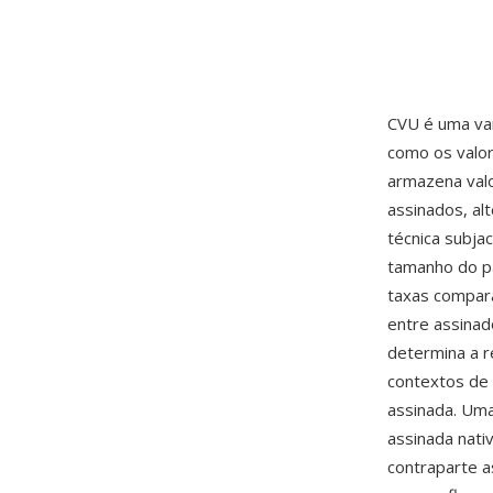
CVU é uma var
como os valor
armazena valo
assinados, al
técnica subja
tamanho do p
taxas compara
entre assinad
determina a 
contextos de
assinada. Uma
assinada nati
contraparte a