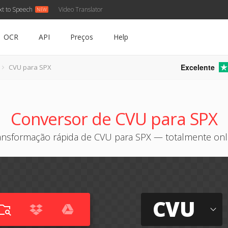
xt to Speech
Video Translator
OCR
API
Preços
Help
Excelente
CVU para SPX
Conversor de CVU para SPX
ansformação rápida de CVU para SPX — totalmente onl
CVU