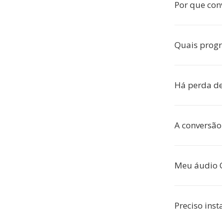
Por que con
Quais prog
Há perda de
A conversão
Meu áudio C
Preciso inst