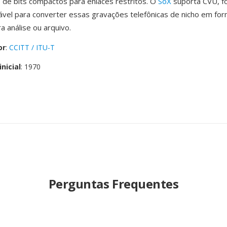
 de bits compactos para enlaces restritos. O
SoX
suporta CVU, f
ável para converter essas gravações telefônicas de nicho em fo
 análise ou arquivo.
or
:
CCITT / ITU-T
nicial
: 1970
Perguntas Frequentes