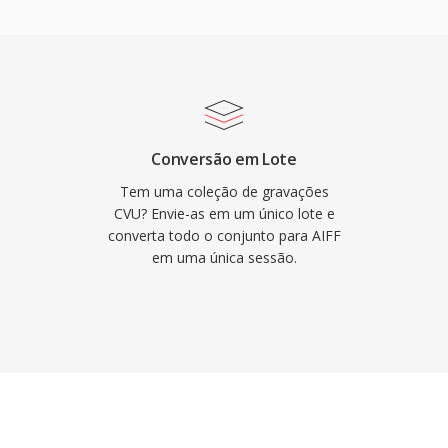
sinal. Outro ponto
amentas profissionais da
 onde o AIFF funciona
iner suporta múltiplas
its de até 32 bits,
resolução que excedem
Conversão em Lote
ra quem prioriza
Tem uma coleção de gravações
eficiência de
CVU? Envie-as em um único lote e
converta todo o conjunto para AIFF
ma escolha confiável
em uma única sessão.