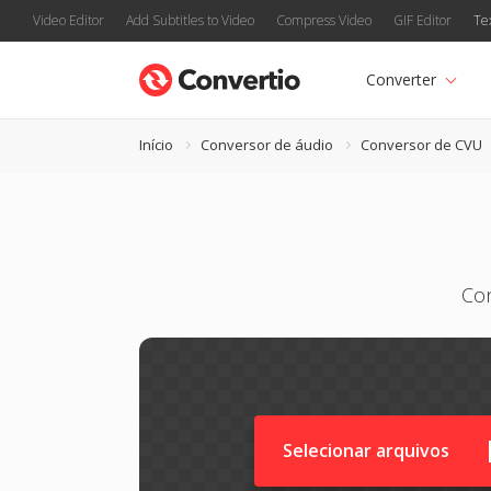
Video Editor
Add Subtitles to Video
Compress Video
GIF Editor
Te
Converter
Início
Conversor de áudio
Conversor de CVU
Con
Selecionar arquivos