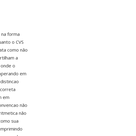
o na forma
uanto o CVS
rata como não
rtilham a
t onde o
 operando em
distincao
 correta
em em
convencao não
ritmetica não
 como sua
comprimindo