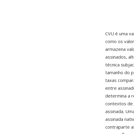
CVU é uma var
como os valor
armazena valo
assinados, al
técnica subja
tamanho do p
taxas compara
entre assinad
determina a 
contextos de
assinada. Uma
assinada nati
contraparte a