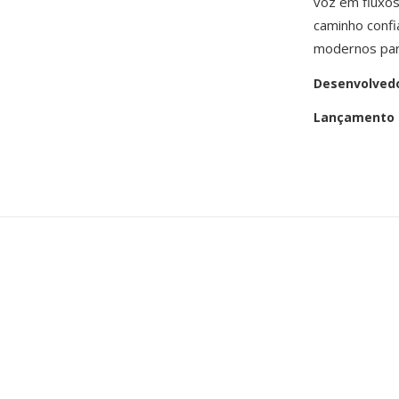
voz em fluxos
caminho confi
modernos para
Desenvolved
Lançamento i