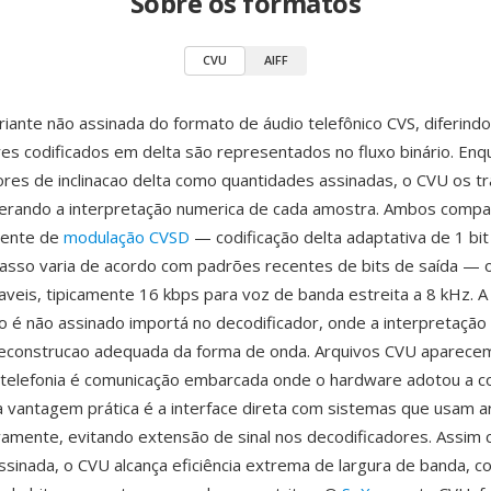
Sobre os formatos
CVU
AIFF
iante não assinada do formato de áudio telefônico CVS, diferind
es codificados em delta são representados no fluxo binário. Enq
res de inclinacao delta como quantidades assinadas, o CVU os t
terando a interpretação numerica de cada amostra. Ambos compa
cente de
modulação CVSD
— codificação delta adaptativa de 1 bi
asso varia de acordo com padrões recentes de bits de saída —
veis, tipicamente 16 kbps para voz de banda estreita a 8 kHz. A 
o é não assinado importá no decodificador, onde a interpretação
reconstrucao adequada da forma de onda. Arquivos CVU aparec
 telefonia é comunicação embarcada onde o hardware adotou a 
 vantagem prática é a interface direta com sistemas que usam a
vamente, evitando extensão de sinal nos decodificadores. Assim
ssinada, o CVU alcança eficiência extrema de largura de banda, 