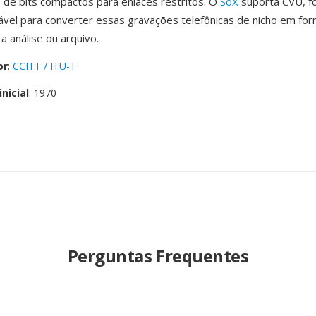
 de bits compactos para enlaces restritos. O
SoX
suporta CVU, f
ável para converter essas gravações telefônicas de nicho em fo
 análise ou arquivo.
or
:
CCITT / ITU-T
nicial
: 1970
Perguntas Frequentes