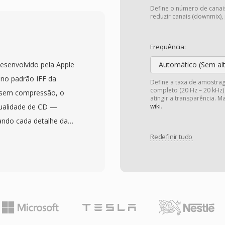
is, tipicamente 16 kbps
Define o número de canais
tincao entre assinado é
reduzir canais (downmix),
nde a interpretação
ada da forma de onda.
Frequência:
telefonia é
desenvolvido pela Apple
Automático (Sem al
e adotou a convencao
 no padrão IFF da
Define a taxa de amostra
interface direta com
completo (20 Hz – 20 kHz)
o sem compressão, o
atingir a transparência. 
da nativamente,
ualidade de CD —
wiki
.
cadores. Assim como sua
ando cada detalhe da
ência extrema de largura
erdas. O formato
Redefinir tudo
 bits compactos para
mbém podem conter
ornecendo um caminho
 de instrumentos é
 telefônicas de nicho em
issionais em macOS
vo.
e garante fidelidade bit
ização. Uma vantagem
diferente do MP3 ou AAC,