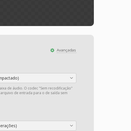
Avançadas
mpactado)
faixa de áudio. O codec "Sem recodificação"
 arquivo de entrada para o de saída sem
.
terações)