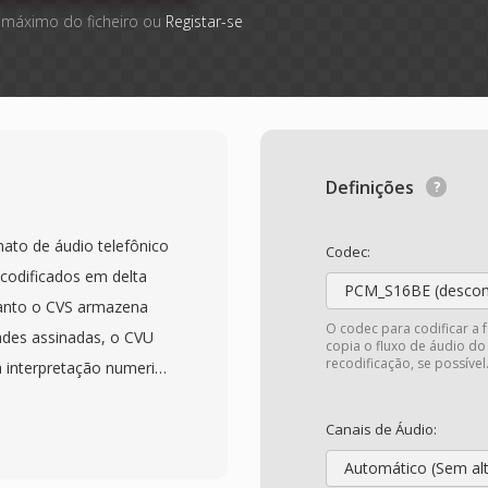
 máximo do ficheiro ou
Registar-se
Definições
ato de áudio telefônico
Codec:
codificados em delta
PCM_S16BE (desco
uanto o CVS armazena
O codec para codificar a 
ades assinadas, o CVU
copia o fluxo de áudio do
recodificação, se possível
a interpretação numerica
técnica subjacente de
tativa de 1 bit onde o
Canais de Áudio:
adrões recentes de bits
Automático (Sem al