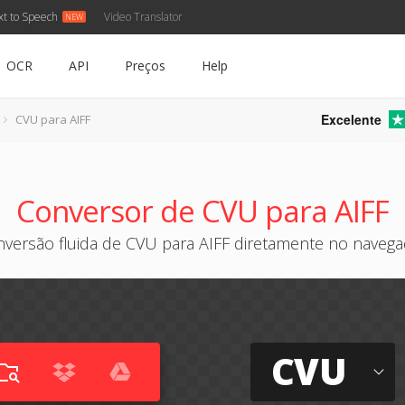
xt to Speech
Video Translator
OCR
API
Preços
Help
Excelente
CVU para AIFF
Conversor de CVU para AIFF
versão fluida de CVU para AIFF diretamente no naveg
CVU