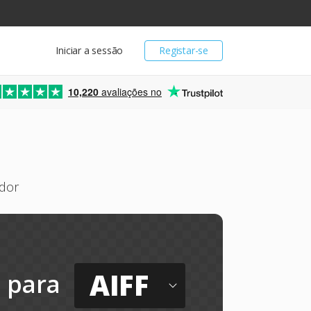
Iniciar a sessão
Registar-se
10,220
avaliações no
ador
AIFF
para