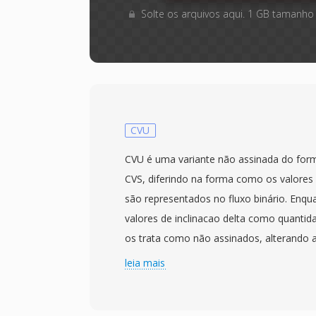
Solte os arquivos aqui. 1 GB tamanho
CVU
CVU é uma variante não assinada do form
CVS, diferindo na forma como os valores 
são representados no fluxo binário. Enq
valores de inclinacao delta como quantid
os trata como não assinados, alterando 
de cada amostra. Ambos compartilham a 
leia mais
modulação CVSD — codificação delta adap
tamanho do passo varia de acordo com p