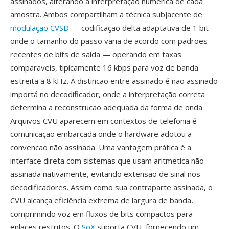
assinados, alterando a interpretação numerica de cada
amostra. Ambos compartilham a técnica subjacente de
modulação CVSD
— codificação delta adaptativa de 1 bit
onde o tamanho do passo varia de acordo com padrões
recentes de bits de saída — operando em taxas
comparaveis, tipicamente 16 kbps para voz de banda
estreita a 8 kHz. A distincao entre assinado é não assinado
importá no decodificador, onde a interpretação correta
determina a reconstrucao adequada da forma de onda.
Arquivos CVU aparecem em contextos de telefonia é
comunicação embarcada onde o hardware adotou a
convencao não assinada. Uma vantagem prática é a
interface direta com sistemas que usam aritmetica não
assinada nativamente, evitando extensão de sinal nos
decodificadores. Assim como sua contraparte assinada, o
CVU alcança eficiência extrema de largura de banda,
comprimindo voz em fluxos de bits compactos para
enlaces restritos. O
SoX
suporta CVU, fornecendo um