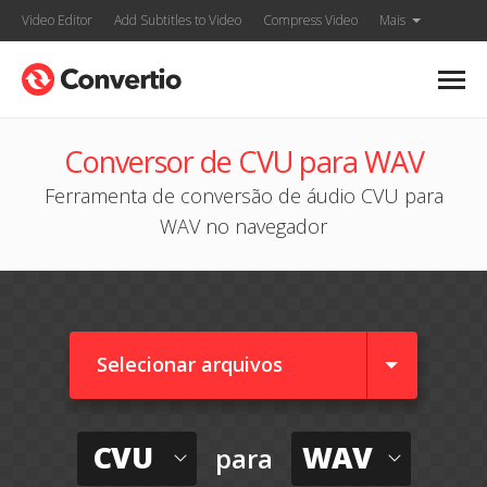
Video Editor
Add Subtitles to Video
Compress Video
Mais
Conversor de CVU para WAV
Ferramenta de conversão de áudio CVU para
WAV no navegador
Selecionar arquivos
CVU
WAV
para