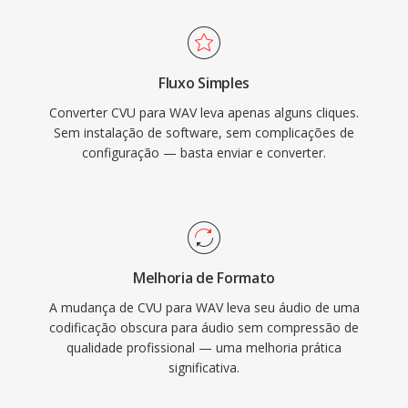
vantagem é a fidelidade sem perdas: como o
WAV padrão não aplica compressão, os dados
armazenados são uma representação digital
Fluxo Simples
exata da gravação original, tornando-o a
Converter CVU para WAV leva apenas alguns cliques.
escolha preferida para masterização é
Sem instalação de software, sem complicações de
arquivamento. O WAV também suporta
configuração — basta enviar e converter.
metadados embutidos por meio de blocos
INFO e BWF, permitindo carimbos de tempo é
notas de produção. A principal contrapartida é
o tamanho do arquivo — um minuto de
estéreo com qualidade de CD ocupa
Melhoria de Formato
aproximadamente 10 MB — é a estrutura RIFF
A mudança de CVU para WAV leva seu áudio de uma
de 32 bits impoe um limite de 4 GB, embora o
codificação obscura para áudio sem compressão de
RF64 remova esse teto.
qualidade profissional — uma melhoria prática
significativa.