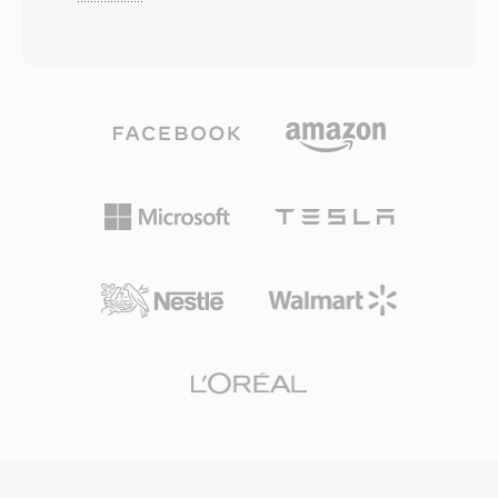
(RIFF), o WAV armazena dados de áudio —
telefonia é comunicação embarcada onde o
mais comumente como modulação por código
hardware adotou a convencao não assinada.
de pulso linear (LPCM) — juntamente com
Uma vantagem prática é a interface direta com
metadados descrevendo taxa de amostragem,
sistemas que usam aritmetica não assinada
profundidade de bits é contagem de canais.
nativamente, evitando extensão de sinal nos
Essa estrutura direta tornou o WAV o padrão
decodificadores. Assim como sua contraparte
de facto para áudio sem compressão no
assinada, o CVU alcança eficiência extrema de
Windows é um formato de intercâmbio
largura de banda, comprimindo voz em fluxos
universalmente aceito em praticamente todos
de bits compactos para enlaces restritos. O
os sistemas operacionais, editores de áudio é
SoX suporta CVU, fornecendo um caminho
reprodutores de mídia existentes. Arquivos
confiável para converter essas gravações
WAV com qualidade de CD usam amostras de
telefônicas de nicho em formatos modernos
16 bits a 44,1 kHz estéreo, enquanto fluxos de
para análise ou arquivo.
trabalho profissionais empregam
rotineiramente amostras de 24 ou 32 bits float
em taxas de até 192 kHz. Uma grande