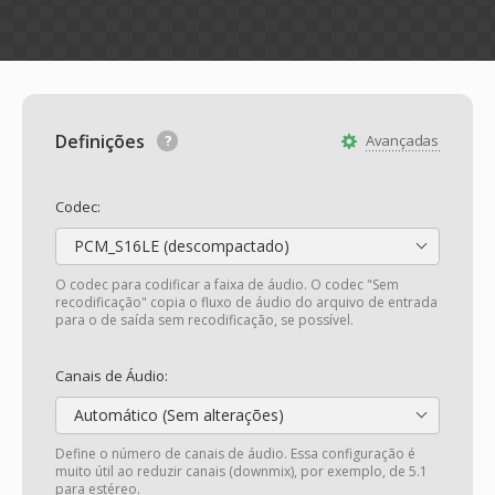
Definições
Avançadas
Codec:
PCM_S16LE (descompactado)
O codec para codificar a faixa de áudio. O codec "Sem
recodificação" copia o fluxo de áudio do arquivo de entrada
para o de saída sem recodificação, se possível.
Canais de Áudio:
Automático (Sem alterações)
Define o número de canais de áudio. Essa configuração é
muito útil ao reduzir canais (downmix), por exemplo, de 5.1
para estéreo.