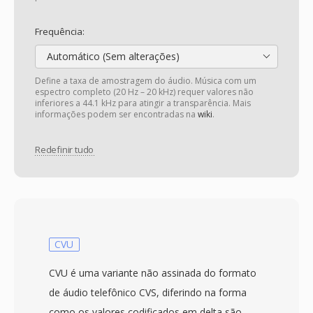
Frequência:
Automático (Sem alterações)
Define a taxa de amostragem do áudio. Música com um
espectro completo (20 Hz – 20 kHz) requer valores não
inferiores a 44.1 kHz para atingir a transparência. Mais
informações podem ser encontradas na
wiki
.
Redefinir tudo
CVU
CVU é uma variante não assinada do formato
de áudio telefônico CVS, diferindo na forma
como os valores codificados em delta são