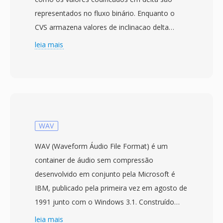
representados no fluxo binário. Enquanto o
CVS armazena valores de inclinacao delta
como quantidades assinadas, o CVU os trata
leia mais
como não assinados, alterando a
interpretação numerica de cada amostra.
Ambos compartilham a técnica subjacente de
modulação CVSD — codificação delta
adaptativa de 1 bit onde o tamanho do passo
varia de acordo com padrões recentes de bits
WAV
de saída — operando em taxas comparaveis,
WAV (Waveform Áudio File Format) é um
tipicamente 16 kbps para voz de banda estreita
container de áudio sem compressão
a 8 kHz. A distincao entre assinado é não
desenvolvido em conjunto pela Microsoft é
assinado importá no decodificador, onde a
IBM, publicado pela primeira vez em agosto de
interpretação correta determina a
1991 junto com o Windows 3.1. Construído
reconstrucao adequada da forma de onda.
sobre o Resource Interchange File Format
leia mais
Arquivos CVU aparecem em contextos de