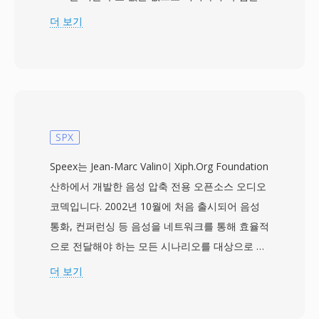
수치 해석을 변경합니다. 양쪽 모두 기본 CVSD 변
더 보기
조 기법을 공유합니다 — 최근 출력 비트 패턴에
따라 스텝 크기가 변하는 1비트 적응형 델타 코딩
으로, 일반적으로 8 kHz 협대역 음성에서 16 kbps
의 비슷한 레이트로 동작합니다. 부호 있음과 없음
의 차이는 디코더에서 중요하며, 정확한 해석이 올
바른 파형 복원을 결정합니다. CVU 파일은 하드웨
SPX
어가 부호 없는 규약을 채택한 전화 통신 및 임베
Speex는 Jean-Marc Valin이 Xiph.Org Foundation
디드 통신 환경에서 나타납니다. 실용적인 장점은
산하에서 개발한 음성 압축 전용 오픈소스 오디오
부호 없는 산술을 기본으로 사용하는 시스템과의
코덱입니다. 2002년 10월에 처음 출시되어 음성
직관적인 인터페이싱으로, 디코더에서 부호 확장
통화, 컨퍼런싱 등 음성을 네트워크를 통해 효율적
을 피할 수 있습니다. 부호 있는 대응 포맷과 마찬
으로 전달해야 하는 모든 시나리오를 대상으로 합
가지로 CVU는 극도의 대역폭 효율성을 달성하여
니다. SPX 파일은 Speex 인코딩 오디오를 Ogg 컨
더 보기
음성을 제한된 링크를 위한 컴팩트한 비트스트림
테이너에 래핑하여, 코덱의 음성 최적화와 Ogg의
으로 압축합니다. SoX는 CVU를 지원하여, 이러한
스트리밍 기능을 결합합니다. 협대역 8 kHz, 광대
틈새 전화 통신 녹음을 분석이나 보존을 위한 현대