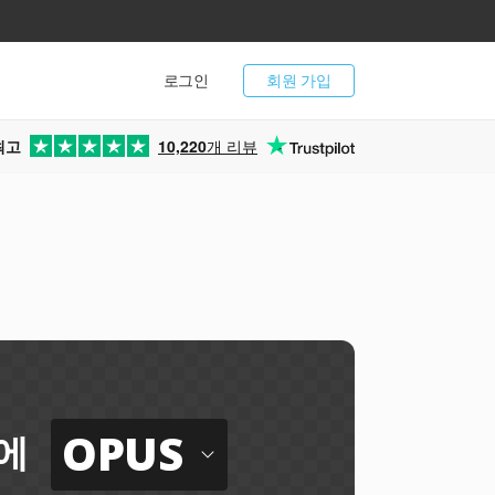
로그인
회원 가입
최고
10,220
개 리뷰
OPUS
에