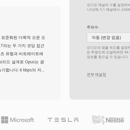
어가 부호 없는 규약을 채택
오디오 채널의 수를 설정하세
타납니다. 실용적인 장점
니다(예: 5.1 채널에서 스
스템과의 직관적인 인터페
있습니다. 부호 있는 대응
주파수:
효율성을 달성하여 음성을
6으로 표준화된 다목적 오픈 오
자동 (변경 없음)
 압축합니다. SoX는
LT라는 두 가지 코딩 접근
오디오의 샘플 속도를 설정하세요
녹음을 분석이나 보존을 위
은 투명도에 도달하려면 44.
텐츠 유형과 비트레이트에
정보를 찾으실 수 있습니다.
 제공합니다.
브리드 설계로 Opus는 광
합니다: 6 kbps의 저지
전부 재설정
 사이의 모든 것. 6~510
이트, 2.5 ms까지의 프레임
 낮은 알고리즘 지연을 제
력적으로 만듭니다. 완전한
 라이선스 장벽을 제거합
한 품질을 달성하고 동일
지연으로 WebRTC의 필