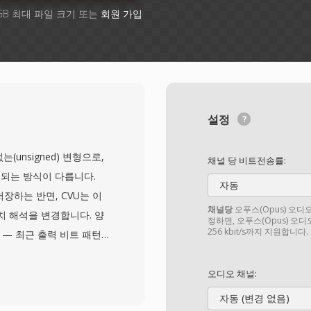
GB 최대 파일 크기 또는
회원 가입
설정
(unsigned) 변형으로,
채널 당 비트전송률:
되는 방식이 다릅니다.
자동
저장하는 반면, CVU는 이
채널당
오푸스(Opus) 오디
치 해석을 변경합니다. 양
정하면, 오푸스(Opus) 오디
256 kbit/s까지 지원합니다.
 — 최근 출력 비트 패턴
델타 코딩으로, 일반적으로
한 레이트로 동작합니다. 부호
오디오 채널:
 정확한 해석이 올바른 파
자동 (변경 없음)