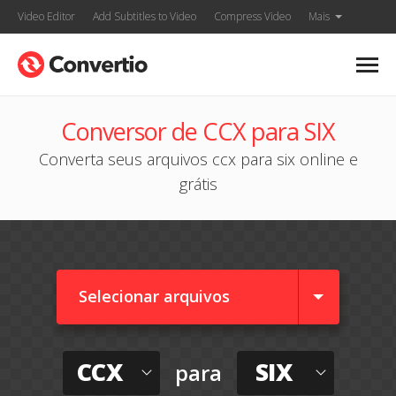
Video Editor
Add Subtitles to Video
Compress Video
Mais
Conversor de CCX para SIX
Converta seus arquivos ccx para six online e
grátis
Selecionar arquivos
CCX
SIX
para