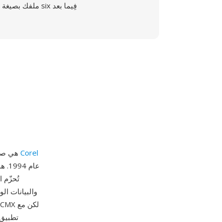
ملفك بصيغة six فِيما بعد
Corel
CCX (Corel Compressed Exchange) هي صيغة قصاصات فنية متجهة مضغوطة طوّرتها شركة
والبيانات ا
تطبيق 