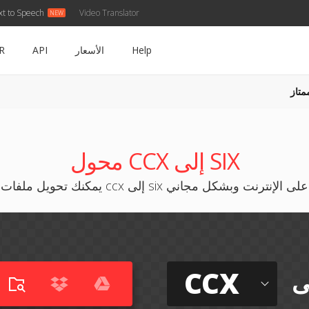
xt to Speech
Video Translator
Help
الأسعار
API
R
متاز
محول CCX إلى SIX
يمكنك تحويل ملفات ccx إلى six على الإنترنت وبشكل مجاني
CCX
ى