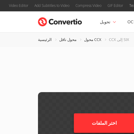
Video Editor
Add Subtitles to Video
Compress Video
GIF Editor
Te
OC
تحويل
CCX إلى SIX
محول CCX
محول ناقل
الرئيسية
اختر الملفات