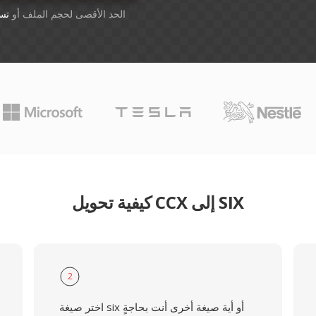
أسقِط الملفات هنا. 1 GB الحد الأقصى لحجم الملف أو
تس
كيفية تحويل CCX إلى SIX
2
اختر صيغة six أو أية صيغة أخرى أنت بحاجةٍ