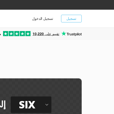
تسجيل
تسجيل الدخول
تقييم على
10,220
م
SIX
إل