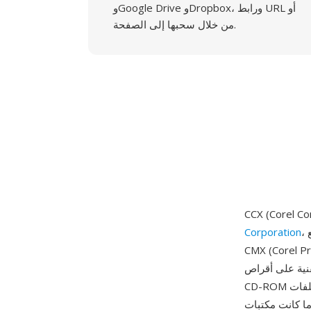
وGoogle Drive وDropbox، ورابط URL أو
من خلال سحبها إلى الصفحة.
، وطُرحت مع CorelDRAW 5 عام 1994. هذه الصيغة هي في جوهرها نسخة مضغوطة من
Corporation
ة المتجهة والصور النقطية المضمّنة
نية على أقراص
CD-ROM والمعارض الإلكترونية. تستخدم ملفات CCX نفس بنية البيانات الأساسية لصيغة CMX لكن مع
ما كانت مكتبات