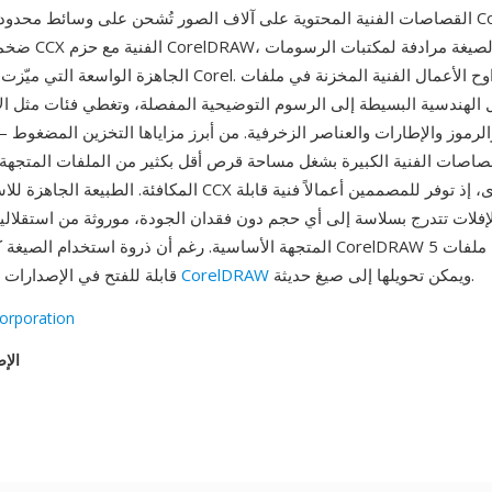
القصاصات الفنية المحتوية على آلاف الصور تُشحن على وسائط محدودة السعة. وزّ
ضخمة من قصاصات CCX 
الجاهزة الواسعة التي ميّزت عروض منتجات Corel. تتراوح الأعما
 الهندسية البسيطة إلى الرسوم التوضيحية المفصلة، وتغطي فئات مثل ال
رموز والإطارات والعناصر الزخرفية. من أبرز مزاياها التخزين المضغوط
صاصات الفنية الكبيرة بشغل مساحة قرص أقل بكثير من الملفات المتجهة
المكافئة. الطبيعة الجاهزة للاستخدام لمحتوى CCX ميزة أخرى، إذ 
فلات تتدرج بسلاسة إلى أي حجم دون فقدان الجودة، موروثة من استقلالية 
المتجهة الأساسية. رغم أن ذروة استخدام الصيغة كانت خلال حقبة relDRAW 5
ويمكن تحويلها إلى صيغ حديثة.
CorelDRAW
CCX قابلة للفتح في الإصدارات الحالية من
orporation
الإص