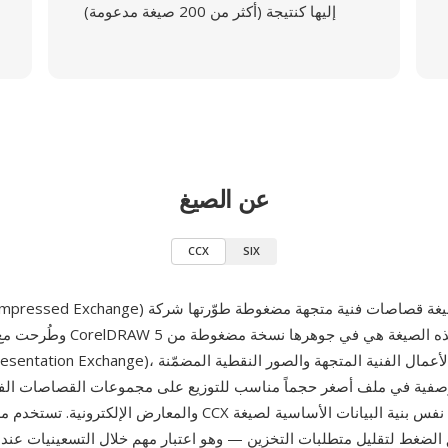
إليها كنتيجة (أكثر من 200 صيغة مدعومة)
عن الصيغ
CCX
SIX
CMX (Corel Presentation Exchange)، تُحزّم الأعمال الفني
لوصفية في ملف أصغر حجماً مناسب للتوزيع على مجموعات القصاصات الف
الضغط لتقليل متطلبات التخزين — وهو اعتبار مهم خلال التسعينيات عند