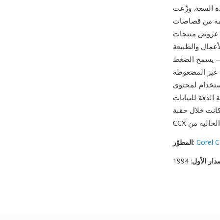
عت Corel مجموعات
الفنية مع حزم CorelDRAW، وأصبحت الصيغة مرادفة لمكتبات الرسومات
ل الفنية المخزنة في ملفات CCX من
أعمال والطبيعة
 — يسمح الضغط
 غير المضغوطة
توفر للمصممين أعمالاً فنية قابلة
الدقة للبيانات
Co حتى 12، تبقى ملفات
Corel C
:
المطوّر
دار الأول
: 1994