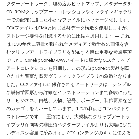
クターアートワーク、埋め込みビットマップ、メタデータを
CD-ROMクリップアートコレクションやオンラインギャラリ
ーでの配布に適した小さなファイルにパッケージ化します。
CCXファイルはCMXと同じ基盤データ構造を使用しますが、
ストレージ要件を削減するために圧縮を適用します — これ
は1990年代に容量が限られたメディアで数千枚の画像を含
むクリップアートライブラリを配布する際に重要な考慮事項
でした。CorelはCorelDRAWスイートに膨大なCCXクリップ
アートコレクションを同梱し、この形式はCorelの製品を際
立たせた豊富な既製グラフィックライブラリの象徴となりま
した。CCXファイルに保存されるアートワークは、シンプル
な幾何学図形から詳細なイラストレーションまで多岐にわた
り、ビジネス、自然、人物、記号、ボーダー、装飾要素など
のカテゴリをカバーしています。1つの利点はコンパクトな
ストレージです — 圧縮により、大規模なクリップアートラ
イブラリが同等の非圧縮ベクターファイルよりも大幅に少な
いディスク容量で済みます。CCXコンテンツのすぐに使える