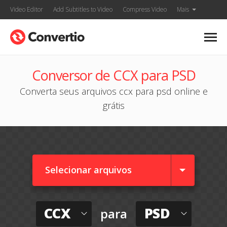
Video Editor
Add Subtitles to Video
Compress Video
Mais
Conversor de CCX para PSD
Converta seus arquivos ccx para psd online e
grátis
Selecionar arquivos
CCX
PSD
para