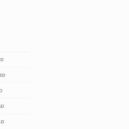
SD
SD
D
SD
SD