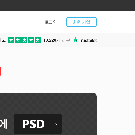
로그인
회원 가입
최고
10,220
개 리뷰
터
PSD
에