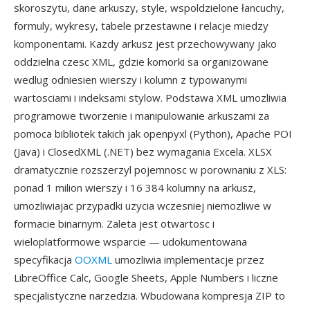
skoroszytu, dane arkuszy, style, wspoldzielone łancuchy,
formuly, wykresy, tabele przestawne i relacje miedzy
komponentami. Kazdy arkusz jest przechowywany jako
oddzielna czesc XML, gdzie komorki sa organizowane
wedlug odniesien wierszy i kolumn z typowanymi
wartosciami i indeksami stylow. Podstawa XML umozliwia
programowe tworzenie i manipulowanie arkuszami za
pomoca bibliotek takich jak openpyxl (Python), Apache POI
(Java) i ClosedXML (.NET) bez wymagania Excela. XLSX
dramatycznie rozszerzyl pojemnosc w porownaniu z XLS:
ponad 1 milion wierszy i 16 384 kolumny na arkusz,
umozliwiajac przypadki uzycia wczesniej niemozliwe w
formacie binarnym. Zaleta jest otwartosc i
wieloplatformowe wsparcie — udokumentowana
specyfikacja
OOXML
umozliwia implementacje przez
LibreOffice Calc, Google Sheets, Apple Numbers i liczne
specjalistyczne narzedzia. Wbudowana kompresja ZIP to