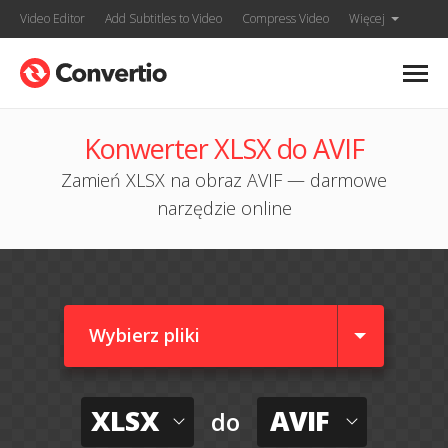
Video Editor
Add Subtitles to Video
Compress Video
Więcej
Konwerter XLSX do AVIF
Zamień XLSX na obraz AVIF — darmowe
narzędzie online
Wybierz pliki
XLSX
AVIF
do