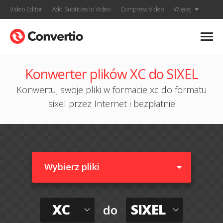
Video Editor
Add Subtitles to Video
Compress Video
Więcej
Konwerter plików XC do SIXEL
Konwertuj swoje pliki w formacie xc do formatu
sixel przez Internet i bezpłatnie
Wybierz pliki
XC
SIXEL
do