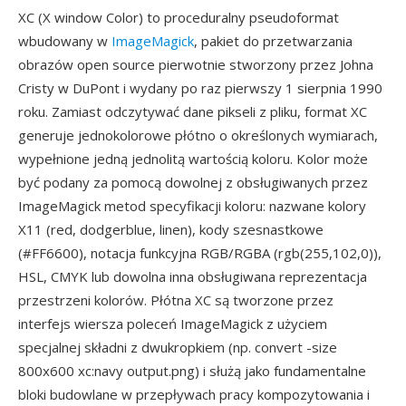
XC (X window Color) to proceduralny pseudoformat
wbudowany w
ImageMagick
, pakiet do przetwarzania
obrazów open source pierwotnie stworzony przez Johna
Cristy w DuPont i wydany po raz pierwszy 1 sierpnia 1990
roku. Zamiast odczytywać dane pikseli z pliku, format XC
generuje jednokolorowe płótno o określonych wymiarach,
wypełnione jedną jednolitą wartością koloru. Kolor może
być podany za pomocą dowolnej z obsługiwanych przez
ImageMagick metod specyfikacji koloru: nazwane kolory
X11 (red, dodgerblue, linen), kody szesnastkowe
(#FF6600), notacja funkcyjna RGB/RGBA (rgb(255,102,0)),
HSL, CMYK lub dowolna inna obsługiwana reprezentacja
przestrzeni kolorów. Płótna XC są tworzone przez
interfejs wiersza poleceń ImageMagick z użyciem
specjalnej składni z dwukropkiem (np. convert -size
800x600 xc:navy output.png) i służą jako fundamentalne
bloki budowlane w przepływach pracy kompozytowania i