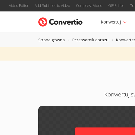
Video Editor
Add Subtitles to Video
Compress Video
GIF Editor
Te
Konwertuj
Strona główna
Przetwornik obrazu
Konwerte
Konwertuj sw