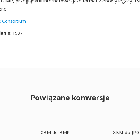
GIMP, przeglądarki internetowe (jako format webowy legacy) i 
zne.
X Consortium
danie
: 1987
Powiązane konwersje
XBM do BMP
XBM do JPG