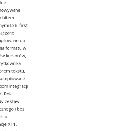
lne
echowywane
m bitem
nymi LSB-first
łączane
mpilowane do
nia formatu w
tów kursorów,
żytkownika.
orem tekstu,
 kompilowane
om integracji
. Rola
żdy zestaw
cznego i bez
ki o
acje X11,