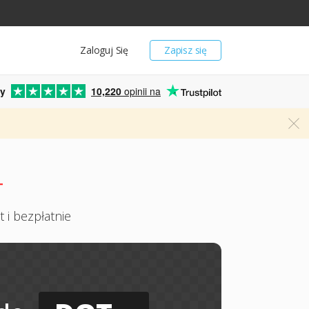
Zaloguj Się
Zapisz się
y
10,220
opinii na
T
 i bezpłatnie