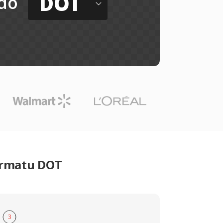
DOT
do
ormatu DOT
3