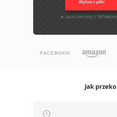
Wybierz pliki
Upuść pliki tutaj. 1 GB Maksym
Jak przek
1