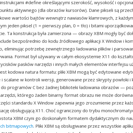
nstrukcjami #define określającymi szerokość, wysokość i opcjona
punktu aktywnego (dla obrazów kursorów). Dane pikseli są prz
tkowe wartości bajtów wewnątrz nawiasów klamrowych, z każdy
ym jeden piksel (1 = pierwszy plan, 0 = tło) i bitami uporządkowa
cie. Ta konstrukcja była zamierzona — obrazy XBM mogły być do
clude bezpośrednio do kodu źródłowego aplikacji X Window i ko
go, eliminując potrzebę zewnętrznego ładowania plików i parsowa
ywania. Format był używany w całym ekosystemie X11 do kształ
rzycisków pasków narzędzi i innych małych elementów interfejsu u
 jest kodowa natura formatu: pliki XBM mogą być edytowane edyt
 scalane w kontroli wersji, generowane przez skrypty powłoki i
do programów C bez żadnej biblioteki ładowania obrazów — pozi
arzędzi, którego żaden binarny format obrazu nie może dorównać
części standardu X Window zapewnia jego zrozumienie przez ka
likację obsługującą X11. Choć ograniczony do trybu monochromaty
rostota XBM czyni go doskonałym formatem dydaktycznym do nau
ach bitmapowych
. Pliki XBM są obsługiwane przez wszystkie aplik