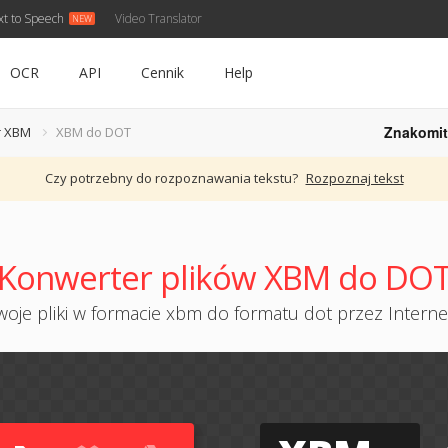
xt to Speech
Video Translator
OCR
API
Cennik
Help
Znakomit
r XBM
XBM do DOT
Czy potrzebny do rozpoznawania tekstu?
Rozpoznaj tekst
Konwerter plików XBM do DO
oje pliki w formacie xbm do formatu dot przez Internet