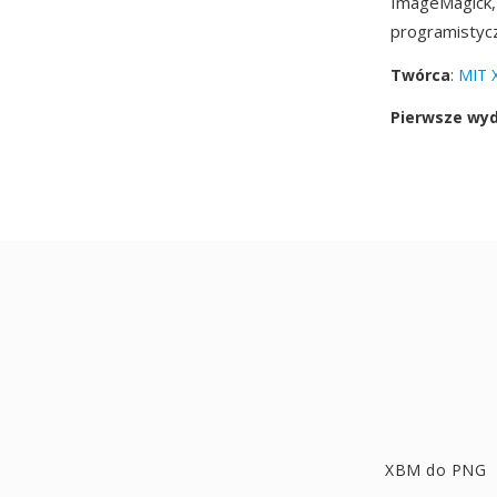
ImageMagick, 
programistyc
Twórca
:
MIT 
Pierwsze wy
XBM do PNG