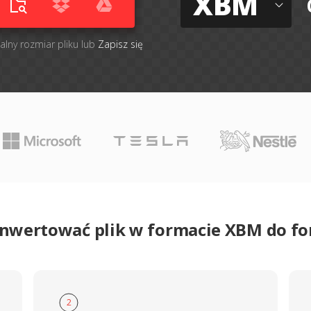
XBM
alny rozmiar pliku lub
Zapisz się
onwertować plik w formacie XBM do f
2