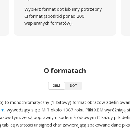
Wybierz format dot lub inny potrzebny
Ci format (spośród ponad 200
wspieranych formatów).
O formatach
XBM
DOT
p) to monochromatyczny (1-bitowy) format obrazów zdefiniowan
em
, wywodzący się z MIT około 1987 roku. Pliki XBM wyróżniają s
azów tym, że są poprawnym kodem źródłowym C: każdy plik defin
ą tablicę wartości unsigned char zawierającą spakowane dane pikse