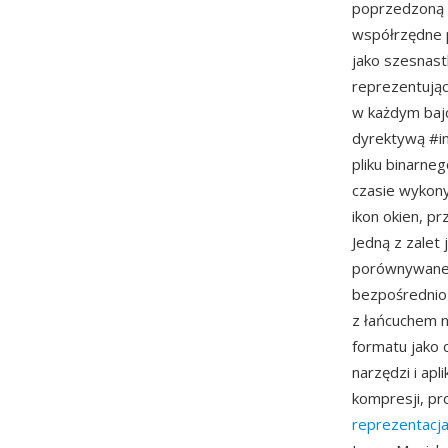
poprzedzoną i
współrzędne 
jako szesnas
reprezentując
w każdym baj
dyrektywą #in
pliku binarne
czasie wykon
ikon okien, p
Jedną z zalet
porównywane i
bezpośrednio 
z łańcuchem n
formatu jako 
narzędzi i ap
kompresji, p
reprezentacj