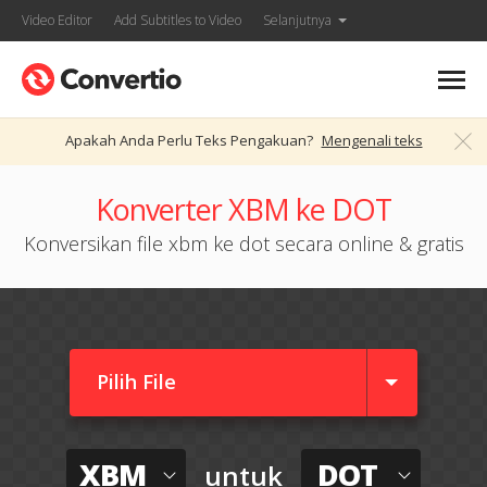
Video Editor
Add Subtitles to Video
Selanjutnya
Apakah Anda Perlu Teks Pengakuan?
Mengenali teks
Konverter XBM ke DOT
Konversikan file xbm ke dot secara online & gratis
Pilih File
XBM
DOT
untuk