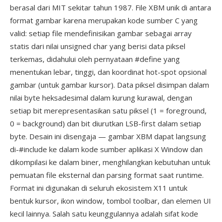
berasal dari MIT sekitar tahun 1987. File XBM unik di antara
format gambar karena merupakan kode sumber C yang
valid: setiap file mendefinisikan gambar sebagai array
statis dari nilai unsigned char yang berisi data piksel
terkemas, didahului oleh pernyataan #define yang
menentukan lebar, tinggi, dan koordinat hot-spot opsional
gambar (untuk gambar kursor). Data piksel disimpan dalam
nilai byte heksadesimal dalam kurung kurawal, dengan
setiap bit merepresentasikan satu piksel (1 = foreground,
0 = background) dan bit diurutkan LSB-first dalam setiap
byte. Desain ini disengaja — gambar XBM dapat langsung
di-#include ke dalam kode sumber aplikasi X Window dan
dikompilasi ke dalam biner, menghilangkan kebutuhan untuk
pemuatan file eksternal dan parsing format saat runtime.
Format ini digunakan di seluruh ekosistem X11 untuk
bentuk kursor, ikon window, tombol toolbar, dan elemen UI
kecil lainnya. Salah satu keunggulannya adalah sifat kode