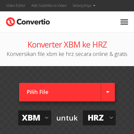
Video Editor
Add Subtitles to Video
Selanjutnya
Konverter XBM ke HRZ
Konversikan file xbm ke hrz secara online & gratis
Pilih File
XBM
HRZ
untuk