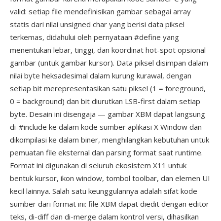
valid: setiap file mendefinisikan gambar sebagai array
statis dari nilai unsigned char yang berisi data piksel
terkemas, didahului oleh pernyataan #define yang
menentukan lebar, tinggi, dan koordinat hot-spot opsional
gambar (untuk gambar kursor). Data piksel disimpan dalam
nilai byte heksadesimal dalam kurung kurawal, dengan
setiap bit merepresentasikan satu piksel (1 = foreground,
0 = background) dan bit diurutkan LSB-first dalam setiap
byte. Desain ini disengaja — gambar XBM dapat langsung
di-#include ke dalam kode sumber aplikasi X Window dan
dikompilasi ke dalam biner, menghilangkan kebutuhan untuk
pemuatan file eksternal dan parsing format saat runtime.
Format ini digunakan di seluruh ekosistem X11 untuk
bentuk kursor, ikon window, tombol toolbar, dan elemen UI
kecil lainnya. Salah satu keunggulannya adalah sifat kode
sumber dari format ini: file XBM dapat diedit dengan editor
teks, di-diff dan di-merge dalam kontrol versi, dihasilkan