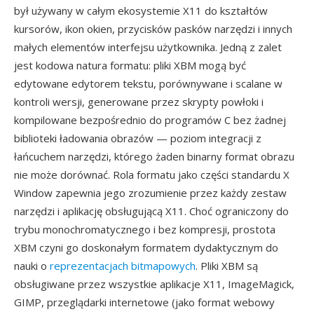
był używany w całym ekosystemie X11 do kształtów
kursorów, ikon okien, przycisków pasków narzędzi i innych
małych elementów interfejsu użytkownika. Jedną z zalet
jest kodowa natura formatu: pliki XBM mogą być
edytowane edytorem tekstu, porównywane i scalane w
kontroli wersji, generowane przez skrypty powłoki i
kompilowane bezpośrednio do programów C bez żadnej
biblioteki ładowania obrazów — poziom integracji z
łańcuchem narzędzi, którego żaden binarny format obrazu
nie może dorównać. Rola formatu jako części standardu X
Window zapewnia jego zrozumienie przez każdy zestaw
narzędzi i aplikację obsługującą X11. Choć ograniczony do
trybu monochromatycznego i bez kompresji, prostota
XBM czyni go doskonałym formatem dydaktycznym do
nauki o
reprezentacjach bitmapowych
. Pliki XBM są
obsługiwane przez wszystkie aplikacje X11, ImageMagick,
GIMP, przeglądarki internetowe (jako format webowy