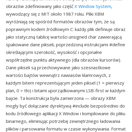
obrazów zdefiniowany jako część
X Window System
,
wywodzący się z MIT około 1987 roku. Pliki XBM
wyróżniają się spośród formatów obrazów tym, że są
poprawnym kodem źródłowym C: każdy plik definiuje obraz
jako statyczną tablicę wartości unsigned char zawierającą
spakowane dane pikseli, poprzedzoną instrukcjami #define
określającymi szerokość, wysokość i opcjonalne
współrzędne punktu aktywnego (dla obrazów kursorów).
Dane pikseli są przechowywane jako szesnastkowe
wartości bajtów wewnątrz nawiasów klamrowych, z
każdym bitem reprezentującym jeden piksel (1 = pierwszy
plan, 0 = tło) i bitami uporządkowanymi LSB-first w każdym
bajcie. Ta konstrukcja była zamierzona — obrazy XBM
mogły być dołączane dyrektywą #include bezpośrednio do
kodu źródłowego aplikacji X Window i kompilowane do pliku
binarnego, eliminując potrzebę zewnętrznego ładowania
plików i parsowania formatu w czasie wykonywania. Format