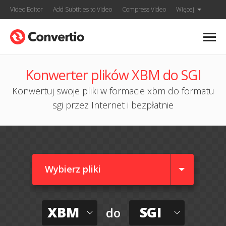
Video Editor
Add Subtitles to Video
Compress Video
Więcej
Konwerter plików XBM do SGI
Konwertuj swoje pliki w formacie xbm do formatu
sgi przez Internet i bezpłatnie
Wybierz pliki
XBM
SGI
do