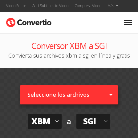
Video Editor
Add Subtitles to Video
Compress Video
Más
Conversor XBM a SGI
Convierta sus archivos xbm a sgi en línea y gratis
Seleccione los archivos
XBM
SGI
a