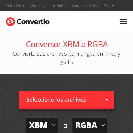
Video Editor
Add Subtitles to Video
Compress Video
Más
Conversor XBM a RGBA
Convierta sus archivos xbm a rgba en línea y
gratis
Seleccione los archivos
XBM
RGBA
a