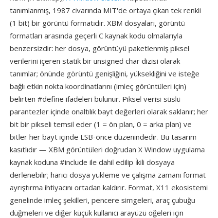
tanımlanmış, 1987 civarında MIT'de ortaya çıkan tek renkli
(1 bit) bir görüntü formatıdır. XBM dosyaları, görüntü
formatları arasında geçerli C kaynak kodu olmalarıyla
benzersizdir: her dosya, görüntüyü paketlenmiş piksel
verilerini içeren statik bir unsigned char dizisi olarak
tanımlar; önünde görüntü genişliğini, yüksekliğini ve isteğe
bağlı etkin nokta koordinatlarını (imleç görüntüleri için)
belirten #define ifadeleri bulunur. Piksel verisi süslü
parantezler içinde onaltılık bayt değerleri olarak saklanır; her
bit bir pikseli temsil eder (1 = ön plan, 0 = arka plan) ve
bitler her bayt içinde LSB-önce düzenindedir. Bu tasarım
kasıtlıdır — XBM görüntüleri doğrudan X Window uygulama
kaynak koduna #include ile dahil edilip i̇kili dosyaya
derlenebilir; harici dosya yükleme ve çalışma zamanı format
ayrıştırma ihtiyacını ortadan kaldırır. Format, X11 ekosistemi
genelinde imleç şekilleri, pencere simgeleri, araç çubuğu
düğmeleri ve diğer küçük kullanıcı arayüzü öğeleri için