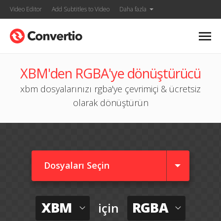
Video Editor
Add Subtitles to Video
Daha fazla
XBM'den RGBA'ye dönüştürücü
xbm dosyalarınızı rgba'ye çevrimiçi & ücretsiz
olarak dönüştürün
Dosyaları Seçin
XBM
RGBA
için