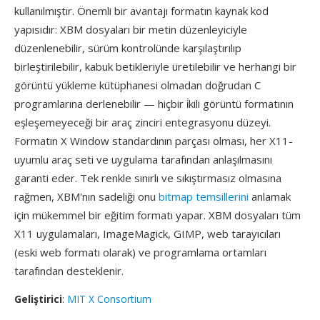
kullanılmıştır. Önemli bir avantajı formatın kaynak kod
yapısıdır: XBM dosyaları bir metin düzenleyiciyle
düzenlenebilir, sürüm kontrolünde karşılaştırılıp
birleştirilebilir, kabuk betikleriyle üretilebilir ve herhangi bir
görüntü yükleme kütüphanesi olmadan doğrudan C
programlarına derlenebilir — hiçbir i̇kili görüntü formatının
eşleşemeyeceği bir araç zinciri entegrasyonu düzeyi.
Formatın X Window standardının parçası olması, her X11-
uyumlu araç seti ve uygulama tarafından anlaşılmasını
garanti eder. Tek renkle sınırlı ve sıkıştırmasız olmasına
rağmen, XBM'nın sadeliği onu
bitmap temsillerini
anlamak
için mükemmel bir eğitim formatı yapar. XBM dosyaları tüm
X11 uygulamaları, ImageMagick, GIMP, web tarayıcıları
(eski web formatı olarak) ve programlama ortamları
tarafından desteklenir.
Geliştirici
:
MIT X Consortium