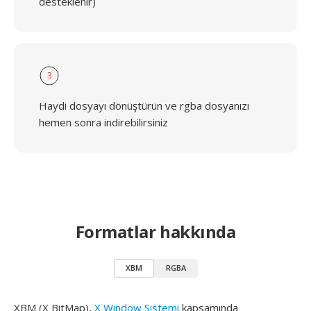
desteklenir)
3
Haydi dosyayı dönüştürün ve rgba dosyanızı
hemen sonra indirebilirsiniz
Formatlar hakkında
XBM
RGBA
XBM (X BitMap),
X Window Sistemi
kapsamında