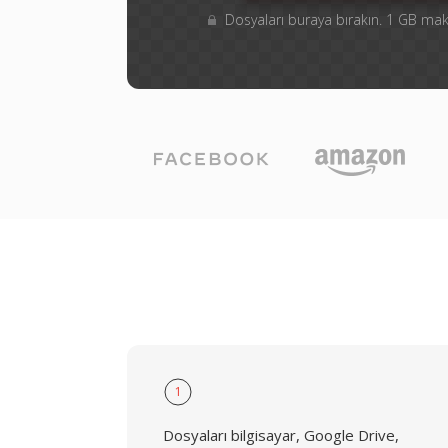
Dosyaları buraya bırakın. 1 GB m
1
Dosyaları bilgisayar, Google Drive,