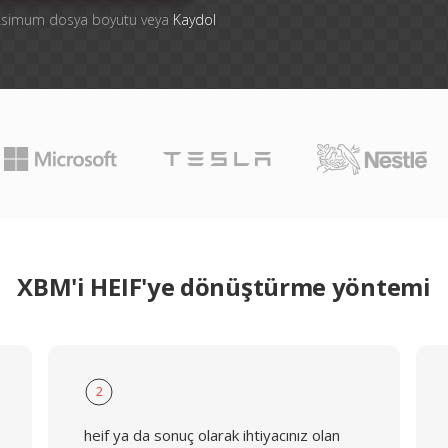
aksimum dosya boyutu veya
Kaydol
XBM'i HEIF'ye dönüştürme yöntemi
2
heif ya da sonuç olarak ihtiyacınız olan