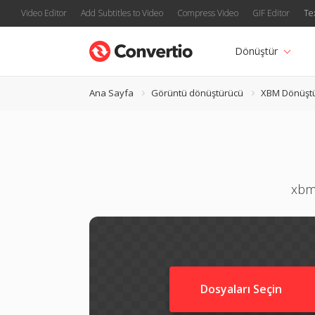
Video Editor
Add Subtitles to Video
Compress Video
GIF Editor
Te
Dönüştür
Ana Sayfa
Görüntü dönüştürücü
XBM Dönüşt
xbm 
Dosyaları Seçin