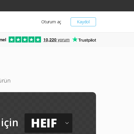
Oturum aç
Kaydol
mel
10,220
yorum
türün
HEIF
için