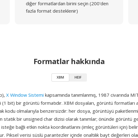
diğer formatlardan birini seçin (200'den
fazla format desteklenir)
Formatlar hakkında
XBM
HEIF
p),
X Window Sistemi
kapsamında tanımlanmış, 1987 civarında MI
li (1 bit) bir görüntü formatıdır. XBM dosyaları, görüntü formatları 
ak kodu olmalarıyla benzersizdir: her dosya, görüntüyü paketlenmi
en statik bir unsigned char dizisi olarak tanımlar; önünde görüntü gen
 isteğe bağlı etkin nokta koordinatlarını (imleç görüntüleri için) bel
ur. Piksel verisi süslü parantezler içinde onaltılık bayt değerleri ola