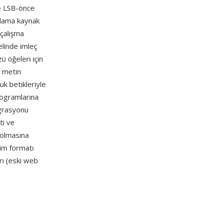
de LSB-önce
ulama kaynak
 çalışma
elinde imleç
ü öğeleri için
r metin
buk betikleriyle
rogramlarına
egrasyonu
ti ve
z olmasına
im formatı
rı (eski web