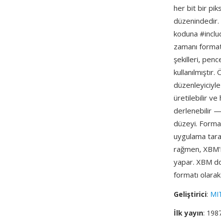
her bit bir pi
düzenindedir.
koduna #include
zamanı format 
şekilleri, pen
kullanılmıştır
düzenleyiciyle 
üretilebilir 
derlenebilir —
düzeyi. Forma
uygulama taraf
rağmen, XBM'n
yapar. XBM do
formatı olara
Geliştirici
:
MI
İlk yayın
: 198