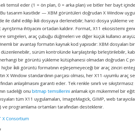
kseli temsil eder (1 = ön plan, 0 = arka plan) ve bitler her bayt için
 Bu tasarım kasıtlıdır — XBM görüntüleri doğrudan X Window uyg
 ile dahil edilip i̇kili dosyaya derlenebilir; harici dosya yükleme ve
ayrıştırma ihtiyacını ortadan kaldırır. Format, X11 ekosistemi gen
cere simgeleri, araç çubuğu düğmeleri ve diğer küçük kullanıcı arayüz
. Önemli bir avantajı formatın kaynak kod yapısıdır: XBM dosyaları bi
düzenlenebilir, sürüm kontrolünde karşılaştırılıp birleştirilebilir, ka
ve herhangi bir görüntü yükleme kütüphanesi olmadan doğrudan C p
 hiçbir i̇kili görüntü formatının eşleşemeyeceği bir araç zinciri ent
tın X Window standardının parçası olması, her X11-uyumlu araç se
ından anlaşılmasını garanti eder. Tek renkle sınırlı ve sıkıştırması
ın sadeliği onu
bitmap temsillerini
anlamak için mükemmel bir eğit
syaları tüm X11 uygulamaları, ImageMagick, GIMP, web tarayıcıla
k) ve programlama ortamları tarafından desteklenir.
T X Consortium
7