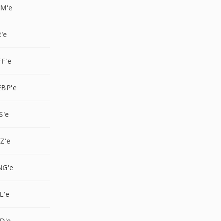
BM'e
'e
F'e
EBP'e
S'e
Z'e
NG'e
L'e
D'e