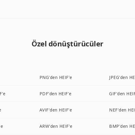
Özel dönüştürücüler
e
PNG'den HEIF'e
JPEG'den HE
F'e
PDF'den HEIF'e
GIF'den HEI
e
AVIF'den HEIF'e
NEF'den HEI
'e
ARW'den HEIF'e
BMP'den HE