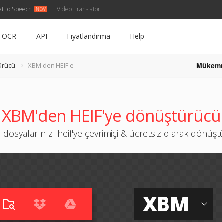
xt to Speech
Video Translator
OCR
API
Fiyatlandırma
Help
Mükem
ürücü
XBM'den HEIF'e
XBM'den HEIF'ye dönüştürücü
dosyalarınızı heif'ye çevrimiçi & ücretsiz olarak dönüş
XBM