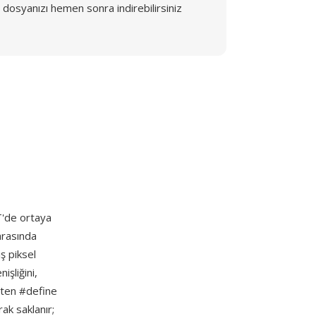
dosyanızı hemen sonra indirebilirsiniz
T'de ortaya
arasında
ş piksel
işliğini,
irten #define
rak saklanır;