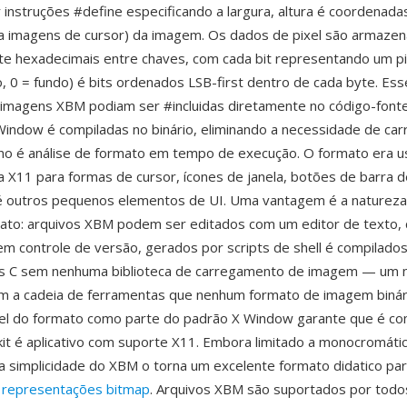
 instruções #define especificando a largura, altura é coordenada
ra imagens de cursor) da imagem. Os dados de pixel são armaze
te hexadecimais entre chaves, com cada bit representando um pi
o, 0 = fundo) é bits ordenados LSB-first dentro de cada byte. Ess
 imagens XBM podiam ser #incluidas diretamente no código-font
 Window é compiladas no binário, eliminando a necessidade de c
rno é análise de formato em tempo de execução. O formato era 
 X11 para formas de cursor, ícones de janela, botões de barra d
é outros pequenos elementos de UI. Uma vantagem é a natureza
mato: arquivos XBM podem ser editados com um editor de texto
m controle de versão, gerados por scripts de shell é compilado
 C sem nenhuma biblioteca de carregamento de imagem — um n
om a cadeia de ferramentas que nenhum formato de imagem biná
apel do formato como parte do padrão X Window garante que é c
kit é aplicativo com suporte X11. Embora limitado a monocromáti
 simplicidade do XBM o torna um excelente formato didatico pa
r
representações bitmap
. Arquivos XBM são suportados por todo