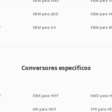
XBM para XWD
XBM para Y
XBM para JBIG
XBM para H
F
XBM para G4
XBM para R
Conversores específicos
F
DBK para HEIF
KWD para H
F
AW para HEIF
3FR para HE