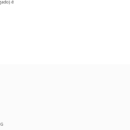
gado) é
PG