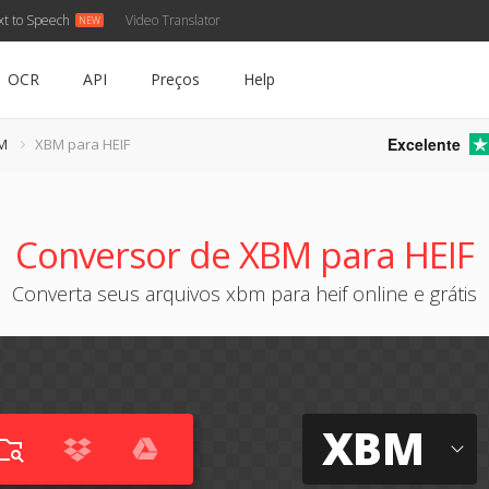
xt to Speech
Video Translator
OCR
API
Preços
Help
Excelente
M
XBM para HEIF
Conversor de XBM para HEIF
Converta seus arquivos xbm para heif online e grátis
XBM