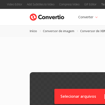
Video Editor
Add Subtitles to Video
Compress Video
GIF Editor
Te
Converter
Início
Conversor de imagem
Conversor de XB
Selecionar arquivos