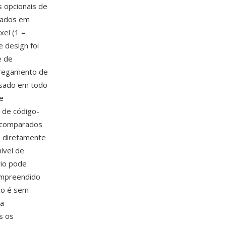
s opcionais de
nados em
xel (1 =
e design foi
e de
arregamento de
usado em todo
e
 de código-
, comparados
s diretamente
ível de
rio pode
ompreendido
co é sem
ra
s os