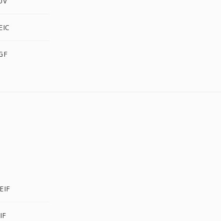
UV
EIC
GF
EIF
IF