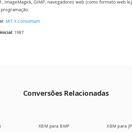
X11, ImageMagick, GIMP, navegadores web (como formato web le
 programação.
or
:
MIT X Consortium
nicial
: 1987
Conversões Relacionadas
G
XBM para BMP
XBM para J