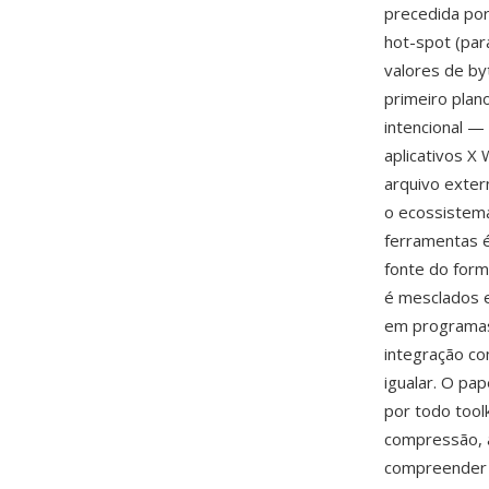
precedida por
hot-spot (pa
valores de by
primeiro plan
intencional —
aplicativos X
arquivo exte
o ecossistema
ferramentas 
fonte do for
é mesclados e
em programas
integração c
igualar. O p
por todo tool
compressão, a
compreende