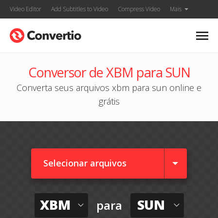
Video Editor
Add Subtitles to Video
Compress Video
Mais
Conversor de XBM para SUN
Converta seus arquivos xbm para sun online e
grátis
Selecionar arquivos
XBM
SUN
para