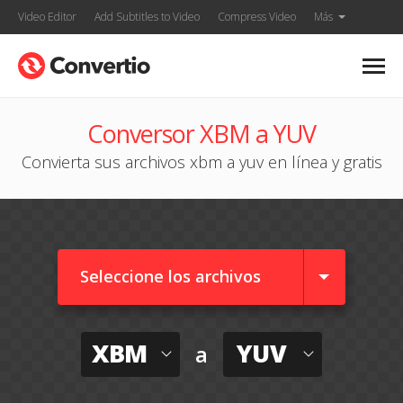
Video Editor
Add Subtitles to Video
Compress Video
Más
Conversor XBM a YUV
Convierta sus archivos xbm a yuv en línea y gratis
Seleccione los archivos
XBM
YUV
a