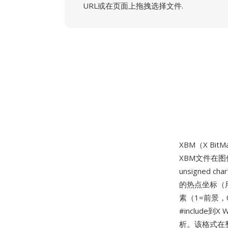
URL或在页面上拖拽选择文件.
XBM（X Bit
XBM文件在
unsigne
的热点坐标（
素（1=前景
#includ
析。该格式在