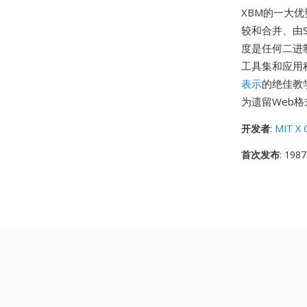
XBM的一大
较和合并、由
度是任何二进制
工具集和应用
表示
的绝佳教学
为遗留Web
开发者
:
MIT X 
首次发布
: 1987