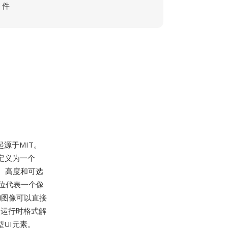
件
起源于MIT。
定义为一个
宽度、高度和可选
位代表一个像
M图像可以直接
载和运行时格式解
UI元素。