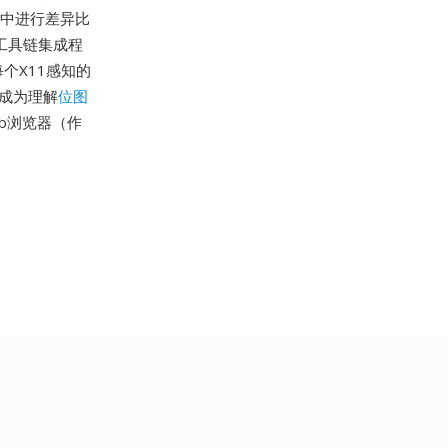
制中进行差异比
工具链集成程
个X11感知的
成为理解
位图
eb浏览器（作