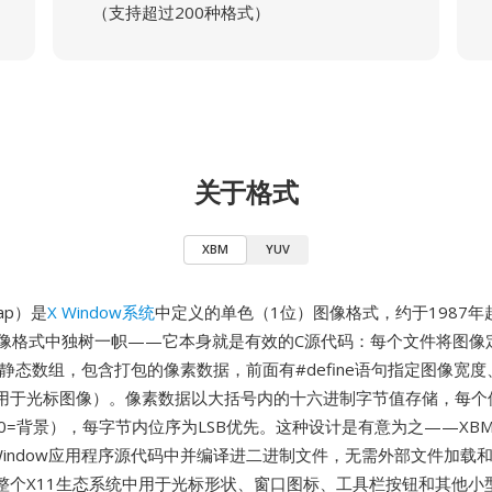
（支持超过200种格式）
关于格式
XBM
YUV
Map）是
X Window系统
中定义的单色（1位）图像格式，约于1987年
图像格式中独树一帜——它本身就是有效的C源代码：每个文件将图像
d char静态数组，包含打包的像素数据，前面有#define语句指定图像
用于光标图像）。像素数据以大括号内的十六进制字节值存储，每个
，0=背景），每字节内位序为LSB优先。这种设计是有意为之——XB
e到X Window应用程序源代码中并编译进二进制文件，无需外部文件加
整个X11生态系统中用于光标形状、窗口图标、工具栏按钮和其他小型