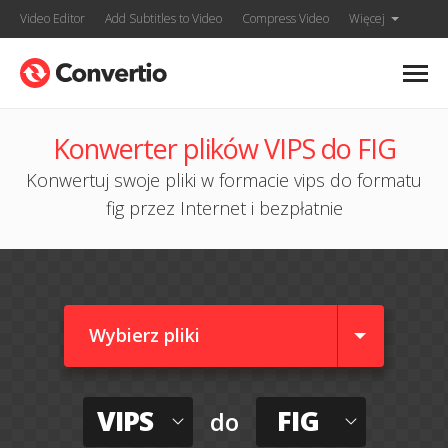
Video Editor
Add Subtitles to Video
Compress Video
Więcej
Konwerter plików VIPS do FIG
Konwertuj swoje pliki w formacie vips do formatu
fig przez Internet i bezpłatnie
Wybierz pliki
VIPS
FIG
do