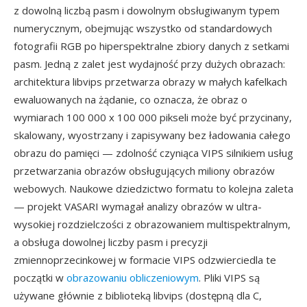
z dowolną liczbą pasm i dowolnym obsługiwanym typem
numerycznym, obejmując wszystko od standardowych
fotografii RGB po hiperspektralne zbiory danych z setkami
pasm. Jedną z zalet jest wydajność przy dużych obrazach:
architektura libvips przetwarza obrazy w małych kafelkach
ewaluowanych na żądanie, co oznacza, że obraz o
wymiarach 100 000 x 100 000 pikseli może być przycinany,
skalowany, wyostrzany i zapisywany bez ładowania całego
obrazu do pamięci — zdolność czyniąca VIPS silnikiem usług
przetwarzania obrazów obsługujących miliony obrazów
webowych. Naukowe dziedzictwo formatu to kolejna zaleta
— projekt VASARI wymagał analizy obrazów w ultra-
wysokiej rozdzielczości z obrazowaniem multispektralnym,
a obsługa dowolnej liczby pasm i precyzji
zmiennoprzecinkowej w formacie VIPS odzwierciedla te
początki w
obrazowaniu obliczeniowym
. Pliki VIPS są
używane głównie z biblioteką libvips (dostępną dla C,