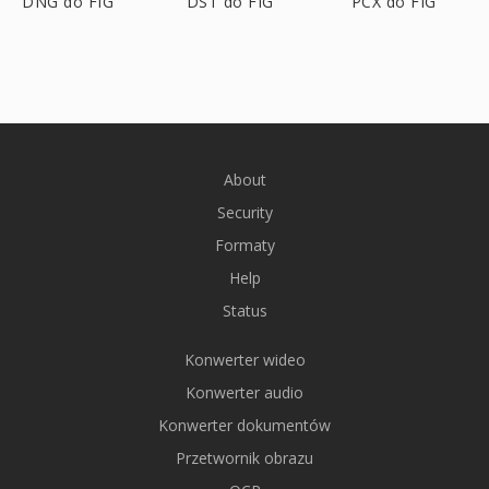
DNG do FIG
DST do FIG
PCX do FIG
About
Security
Formaty
Help
Status
Konwerter wideo
Konwerter audio
Konwerter dokumentów
Przetwornik obrazu