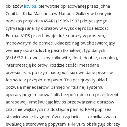
obrazów
libvips
, pierwotnie opracowanej przez Johna
Cupitta i Kirka Martineza w National Gallery w Londynie
podczas projektu VASARI (1989-1993) dotyczącego
cyfryzacji i analizy obrazów w wysokiej rozdzielczości.
Format VIPS przechowuje duże obrazy w prostym,
mapowalnym do pamięci układzie: nagłówek zawierający
wymiary obrazu, liczbę pasm (kanałów), typ danych
(8/16/32-bitowe liczby całkowite, float, double, complex),
interpretację kolorów, rozdzielczość i metadane
przesunięcia, po czym następują surowe dane pikseli w
formacie z przeplotem pasm. Ten przejrzysty układ
pozwala menedżerowi pamięci wirtualnej systemu
operacyjnego mapować plik bezpośrednio do przestrzeni
adresowej, umożliwiając libvips przetwarzanie obrazów
znacznie większych niż dostępna pamięć RAM poprzez
stronicowanie fragmentów na żądanie — technika zwana
ewaluacją sterowaną popytem. Pliki VIPS obsługują obrazy