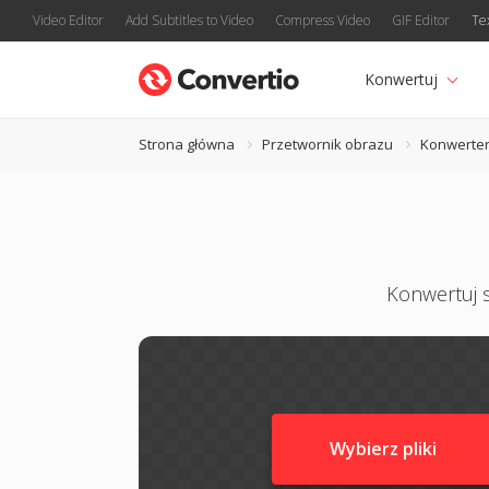
Video Editor
Add Subtitles to Video
Compress Video
GIF Editor
Te
Konwertuj
Strona główna
Przetwornik obrazu
Konwerter
Konwertuj s
Wybierz pliki