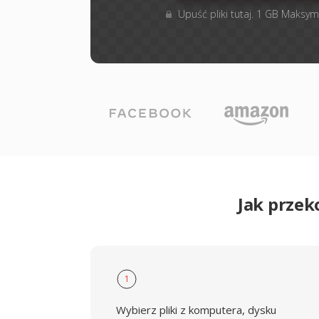
Upuść pliki tutaj. 1 GB Maksym
Jak przek
1
Wybierz pliki z komputera, dysku