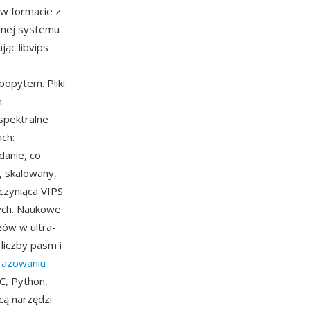
 w formacie z
lnej systemu
ąc libvips
opytem. Pliki
m
spektralne
ch:
danie, co
, skalowany,
czyniąca VIPS
ych. Naukowe
zów w ultra-
liczby pasm i
razowaniu
 C, Python,
cą narzędzi