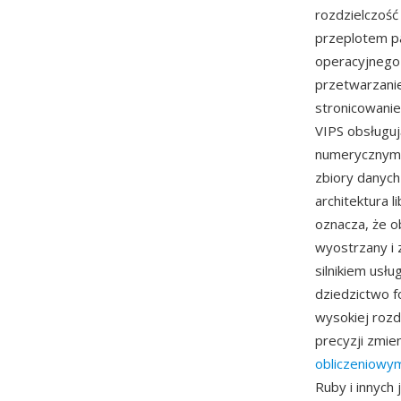
rozdzielczość
przeplotem p
operacyjnego 
przetwarzani
stronicowanie
VIPS obsługu
numerycznym,
zbiory danych
architektura 
oznacza, że o
wyostrzany i 
silnikiem us
dziedzictwo f
wysokiej rozd
precyzji zmie
obliczeniowy
Ruby i innych