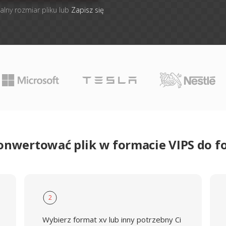
alny rozmiar pliku lub
Zapisz się
onwertować plik w formacie VIPS do 
2
Wybierz format xv lub inny potrzebny Ci