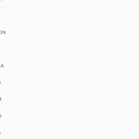
T
CON
D
BA
N
M
D
G