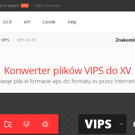
xt to Speech
Video Translator
OCR
API
Cennik
Help
Znakomit
 VIPS
VIPS do XV
Konwerter plików VIPS do XV
woje pliki w formacie vips do formatu xv przez Internet 
VIPS