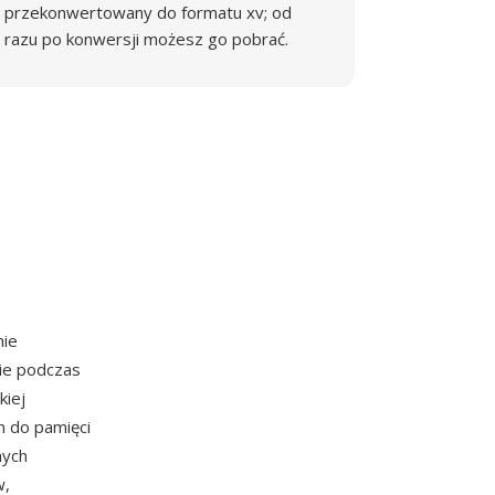
przekonwertowany do formatu xv; od
razu po konwersji możesz go pobrać.
nie
nie podczas
kiej
m do pamięci
nych
w,