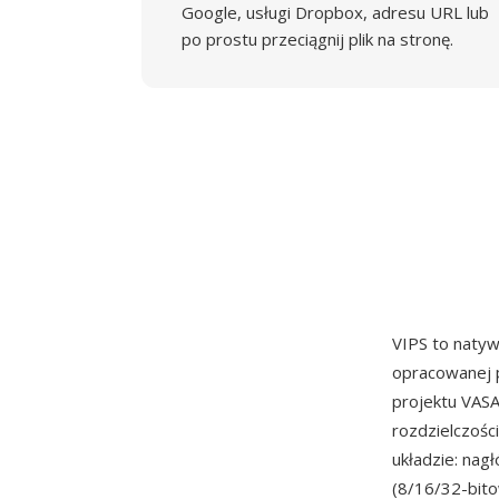
Google, usługi Dropbox, adresu URL lub
po prostu przeciągnij plik na stronę.
VIPS to natyw
opracowanej p
projektu VASA
rozdzielczoś
układzie: nag
(8/16/32-bitow