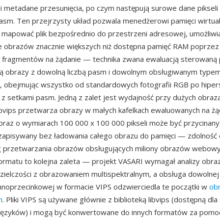
 i metadane przesunięcia, po czym następują surowe dane pikseli
asm. Ten przejrzysty układ pozwala menedżerowi pamięci wirtua
mapować plik bezpośrednio do przestrzeni adresowej, umożliwiaj
e obrazów znacznie większych niż dostępna pamięć RAM poprzez
 fragmentów na żądanie — technika zwana ewaluacją sterowaną p
ją obrazy z dowolną liczbą pasm i dowolnym obsługiwanym type
 obejmując wszystko od standardowych fotografii RGB po hiper
 z setkami pasm. Jedną z zalet jest wydajność przy dużych obraza
libvips przetwarza obrazy w małych kafelkach ewaluowanych na żą
braz o wymiarach 100 000 x 100 000 pikseli może być przycinany
zapisywany bez ładowania całego obrazu do pamięci — zdolność 
ług przetwarzania obrazów obsługujących miliony obrazów webow
ormatu to kolejna zaleta — projekt VASARI wymagał analizy obra
zielczości z obrazowaniem multispektralnym, a obsługa dowolnej 
nnoprzecinkowej w formacie VIPS odzwierciedla te początki w
ob
m
. Pliki VIPS są używane głównie z biblioteką libvips (dostępną dla
 języków) i mogą być konwertowane do innych formatów za pomo