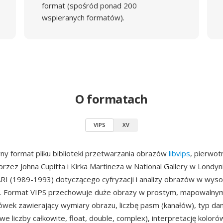
format (spośród ponad 200
wspieranych formatów).
O formatach
VIPS
XV
ny format pliku biblioteki przetwarzania obrazów
libvips
, pierwot
rzez Johna Cupitta i Kirka Martineza w National Gallery w Londy
RI (1989-1993) dotyczącego cyfryzacji i analizy obrazów w wyso
ci. Format VIPS przechowuje duże obrazy w prostym, mapowalny
łówek zawierający wymiary obrazu, liczbę pasm (kanałów), typ da
e liczby całkowite, float, double, complex), interpretację koloró