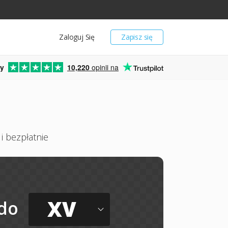
Zaloguj Się
Zapisz się
y
10,220
opinii na
i bezpłatnie
XV
do