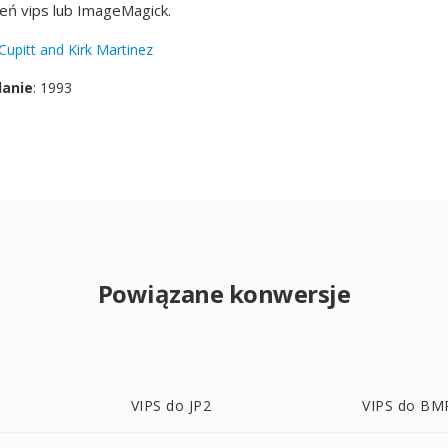
eń vips lub ImageMagick.
Cupitt and Kirk Martinez
danie
: 1993
Powiązane konwersje
VIPS do JP2
VIPS do BM