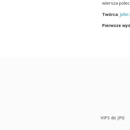
wiersza polec
Twórca
:
John 
Pierwsze wy
VIPS do JPG