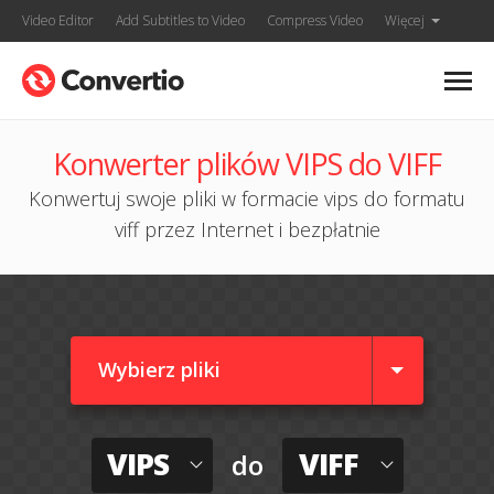
Video Editor
Add Subtitles to Video
Compress Video
Więcej
Konwerter plików VIPS do VIFF
Konwertuj swoje pliki w formacie vips do formatu
viff przez Internet i bezpłatnie
Wybierz pliki
VIPS
VIFF
do