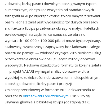
z dowolną liczbą pasm i dowolnym obsługiwanym typem
numerycznym, obejmując wszystko od standardowych
fotografii RGB po hiperspektralne zbiory danych z setkami
pasm. Jedną z zalet jest wydajność przy dużych obrazach:
architektura libvips przetwarza obrazy w małych kafelkach
ewaluowanych na żądanie, co oznacza, że obraz o
wymiarach 100 000 x 100 000 pikseli może być przycinany,
skalowany, wyostrzany i zapisywany bez ładowania całego
obrazu do pamięci — zdolność czyniąca VIPS silnikiem usług
przetwarzania obrazów obsługujących miliony obrazów
webowych. Naukowe dziedzictwo formatu to kolejna zaleta
— projekt VASARI wymagał analizy obrazów w ultra-
wysokiej rozdzielczości z obrazowaniem multispektralnym,
a obsługa dowolnej liczby pasm i precyzji
zmiennoprzecinkowej w formacie VIPS odzwierciedla te
początki w
obrazowaniu obliczeniowym
. Pliki VIPS są
używane głównie z biblioteką libvips (dostępną dla C,