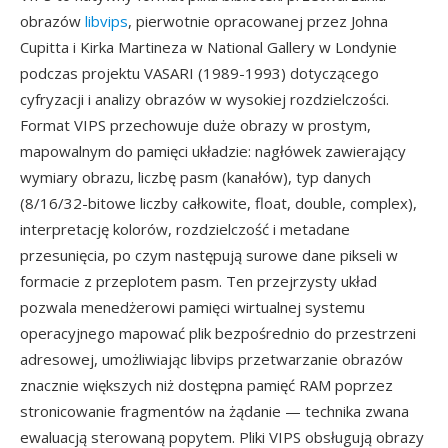
obrazów
libvips
, pierwotnie opracowanej przez Johna
Cupitta i Kirka Martineza w National Gallery w Londynie
podczas projektu VASARI (1989-1993) dotyczącego
cyfryzacji i analizy obrazów w wysokiej rozdzielczości.
Format VIPS przechowuje duże obrazy w prostym,
mapowalnym do pamięci układzie: nagłówek zawierający
wymiary obrazu, liczbę pasm (kanałów), typ danych
(8/16/32-bitowe liczby całkowite, float, double, complex),
interpretację kolorów, rozdzielczość i metadane
przesunięcia, po czym następują surowe dane pikseli w
formacie z przeplotem pasm. Ten przejrzysty układ
pozwala menedżerowi pamięci wirtualnej systemu
operacyjnego mapować plik bezpośrednio do przestrzeni
adresowej, umożliwiając libvips przetwarzanie obrazów
znacznie większych niż dostępna pamięć RAM poprzez
stronicowanie fragmentów na żądanie — technika zwana
ewaluacją sterowaną popytem. Pliki VIPS obsługują obrazy