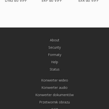
DNG do VIFF
ERF do VIFF
EXR do VIFF
About
Security
Formaty
Help
Status
Konwerter wideo
Konwerter audio
Konwerter dokumentów
Przetwornik obrazu