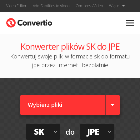
Video Editor
Add Subtitles to Video
Compress Video
Więcej
Konwerter plików SK do JPE
Konwertuj swoje pliki w formacie sk do formatu
jpe przez Internet i bezpłatnie
Wybierz pliki
SK
JPE
do