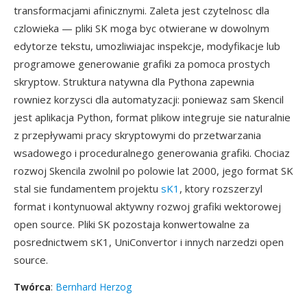
transformacjami afinicznymi. Zaleta jest czytelnosc dla
czlowieka — pliki SK moga byc otwierane w dowolnym
edytorze tekstu, umozliwiajac inspekcje, modyfikacje lub
programowe generowanie grafiki za pomoca prostych
skryptow. Struktura natywna dla Pythona zapewnia
rowniez korzysci dla automatyzacji: poniewaz sam Skencil
jest aplikacja Python, format plikow integruje sie naturalnie
z przepływami pracy skryptowymi do przetwarzania
wsadowego i proceduralnego generowania grafiki. Chociaz
rozwoj Skencila zwolnil po polowie lat 2000, jego format SK
stal sie fundamentem projektu
sK1
, ktory rozszerzyl
format i kontynuowal aktywny rozwoj grafiki wektorowej
open source. Pliki SK pozostaja konwertowalne za
posrednictwem sK1, UniConvertor i innych narzedzi open
source.
Twórca
:
Bernhard Herzog