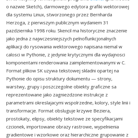
o nazwie Sketch), darmowego edytora grafiki wektorowej
dla systemu Linux, stworzonego przez Bernharda
Herzoga, z pierwszym publicznym wydaniem 31
pazdziernika 1998 roku. Skencil ma historyczne znaczenie
jako jedna z najwczesniejszych pelnoflunkcjonalnych
aplikacji do rysowania wektorowego napisana niemal w
calosci w Pythonie, z jedynie krytycznymi dla wydajnosci
komponentami renderowania zaimplementowanymi w C.
Format plikow SK uzywa tekstowej skladni opartej na
Pythonie do opisu struktury dokumentu — strony,
warstwy, grupy i poszczegolne obiekty graficzne sa
reprezentowane jako zagniezdzone instrukcje z
parametrami okreslajacymi wspolrzedne, kolory, style linii i
transformacje. Format obsluguje krzywe Beziera,
prostokaty, elipsy, obiekty tekstowe ze specyfikacjami
czcionek, importowane obrazy rastrowe, wypelnienia
gradientowe i wzorkowe oraz hierarchiczne grupowanie z