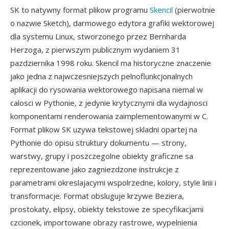
SK to natywny format plikow programu
Skencil
(pierwotnie
o nazwie Sketch), darmowego edytora grafiki wektorowej
dla systemu Linux, stworzonego przez Bernharda
Herzoga, z pierwszym publicznym wydaniem 31
pazdziernika 1998 roku. Skencil ma historyczne znaczenie
jako jedna z najwczesniejszych pelnoflunkcjonalnych
aplikacji do rysowania wektorowego napisana niemal w
calosci w Pythonie, z jedynie krytycznymi dla wydajnosci
komponentami renderowania zaimplementowanymi w C.
Format plikow SK uzywa tekstowej skladni opartej na
Pythonie do opisu struktury dokumentu — strony,
warstwy, grupy i poszczegolne obiekty graficzne sa
reprezentowane jako zagniezdzone instrukcje z
parametrami okreslajacymi wspolrzedne, kolory, style linii i
transformacje. Format obsluguje krzywe Beziera,
prostokaty, elipsy, obiekty tekstowe ze specyfikacjami
czcionek, importowane obrazy rastrowe, wypelnienia