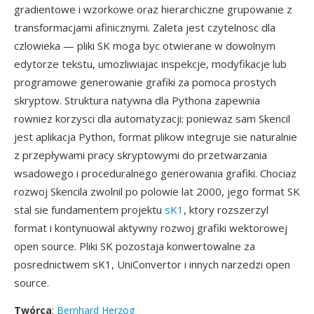
gradientowe i wzorkowe oraz hierarchiczne grupowanie z
transformacjami afinicznymi. Zaleta jest czytelnosc dla
czlowieka — pliki SK moga byc otwierane w dowolnym
edytorze tekstu, umozliwiajac inspekcje, modyfikacje lub
programowe generowanie grafiki za pomoca prostych
skryptow. Struktura natywna dla Pythona zapewnia
rowniez korzysci dla automatyzacji: poniewaz sam Skencil
jest aplikacja Python, format plikow integruje sie naturalnie
z przepływami pracy skryptowymi do przetwarzania
wsadowego i proceduralnego generowania grafiki. Chociaz
rozwoj Skencila zwolnil po polowie lat 2000, jego format SK
stal sie fundamentem projektu
sK1
, ktory rozszerzyl
format i kontynuowal aktywny rozwoj grafiki wektorowej
open source. Pliki SK pozostaja konwertowalne za
posrednictwem sK1, UniConvertor i innych narzedzi open
source.
Twórca
:
Bernhard Herzog