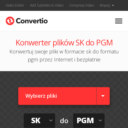
Video Editor
Add Subtitles to Video
Compress Video
Więcej
Konwerter plików SK do PGM
Konwertuj swoje pliki w formacie sk do formatu
pgm przez Internet i bezpłatnie
Wybierz pliki
SK
PGM
do