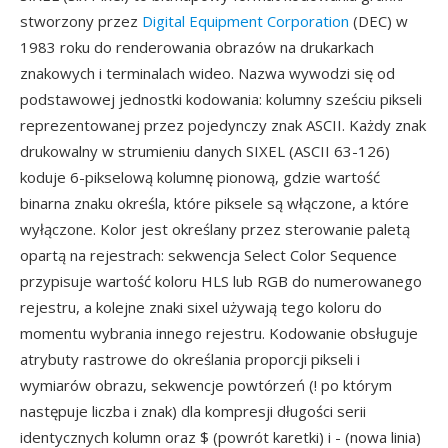
stworzony przez
Digital Equipment Corporation
(DEC) w
1983 roku do renderowania obrazów na drukarkach
znakowych i terminalach wideo. Nazwa wywodzi się od
podstawowej jednostki kodowania: kolumny sześciu pikseli
reprezentowanej przez pojedynczy znak ASCII. Każdy znak
drukowalny w strumieniu danych SIXEL (ASCII 63-126)
koduje 6-pikselową kolumnę pionową, gdzie wartość
binarna znaku określa, które piksele są włączone, a które
wyłączone. Kolor jest określany przez sterowanie paletą
opartą na rejestrach: sekwencja Select Color Sequence
przypisuje wartość koloru HLS lub RGB do numerowanego
rejestru, a kolejne znaki sixel używają tego koloru do
momentu wybrania innego rejestru. Kodowanie obsługuje
atrybuty rastrowe do określania proporcji pikseli i
wymiarów obrazu, sekwencje powtórzeń (! po którym
następuje liczba i znak) dla kompresji długości serii
identycznych kolumn oraz $ (powrót karetki) i - (nowa linia)