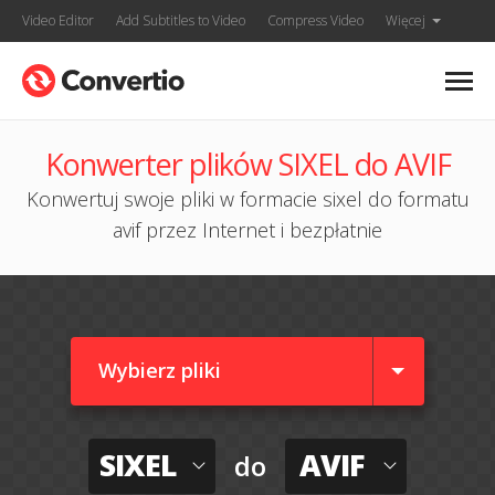
Video Editor
Add Subtitles to Video
Compress Video
Więcej
Konwerter plików SIXEL do AVIF
Konwertuj swoje pliki w formacie sixel do formatu
avif przez Internet i bezpłatnie
Wybierz pliki
SIXEL
AVIF
do