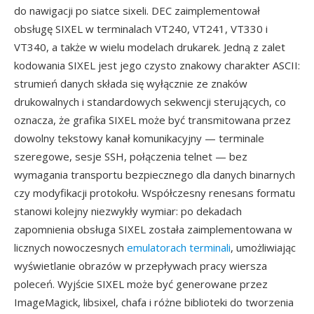
do nawigacji po siatce sixeli. DEC zaimplementował
obsługę SIXEL w terminalach VT240, VT241, VT330 i
VT340, a także w wielu modelach drukarek. Jedną z zalet
kodowania SIXEL jest jego czysto znakowy charakter ASCII:
strumień danych składa się wyłącznie ze znaków
drukowalnych i standardowych sekwencji sterujących, co
oznacza, że grafika SIXEL może być transmitowana przez
dowolny tekstowy kanał komunikacyjny — terminale
szeregowe, sesje SSH, połączenia telnet — bez
wymagania transportu bezpiecznego dla danych binarnych
czy modyfikacji protokołu. Współczesny renesans formatu
stanowi kolejny niezwykły wymiar: po dekadach
zapomnienia obsługa SIXEL została zaimplementowana w
licznych nowoczesnych
emulatorach terminali
, umożliwiając
wyświetlanie obrazów w przepływach pracy wiersza
poleceń. Wyjście SIXEL może być generowane przez
ImageMagick, libsixel, chafa i różne biblioteki do tworzenia