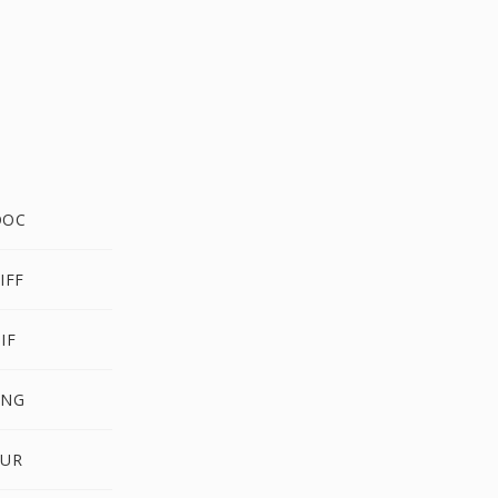
DOC
IFF
IF
PNG
CUR