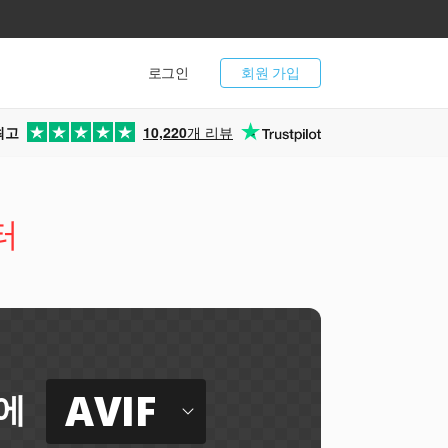
로그인
회원 가입
최고
10,220
개 리뷰
터
AVIF
에