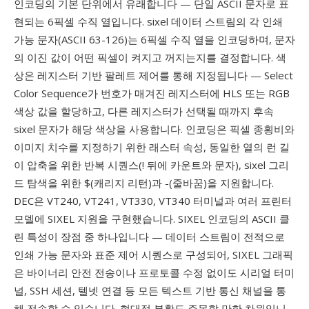
인코딩의 기본 단위에서 유래합니다 — 단일 ASCII 문자로 표
현되는 6픽셀 수직 열입니다. sixel 데이터 스트림의 각 인쇄
가능 문자(ASCII 63-126)는 6픽셀 수직 열을 인코딩하며, 문자
의 이진 값이 어떤 픽셀이 켜지고 꺼지는지를 결정합니다. 색
상은 레지스터 기반 팔레트 제어를 통해 지정됩니다 — Select
Color Sequence가 번호가 매겨진 레지스터에 HLS 또는 RGB
색상 값을 할당하고, 다른 레지스터가 선택될 때까지 후속
sixel 문자가 해당 색상을 사용합니다. 인코딩은 픽셀 종횡비와
이미지 치수를 지정하기 위한 래스터 속성, 동일한 열의 런 길
이 압축을 위한 반복 시퀀스(! 뒤에 카운트와 문자), sixel 그리
드 탐색을 위한 $(캐리지 리턴)과 -(줄바꿈)을 지원합니다.
DEC은 VT240, VT241, VT330, VT340 터미널과 여러 프린터
모델에 SIXEL 지원을 구현했습니다. SIXEL 인코딩의 ASCII 클
린 특성이 장점 중 하나입니다 — 데이터 스트림이 전적으로
인쇄 가능 문자와 표준 제어 시퀀스로 구성되어, SIXEL 그래픽
은 바이너리 안전 전송이나 프로토콜 수정 없이도 시리얼 터미
널, SSH 세션, 텔넷 연결 등 모든 텍스트 기반 통신 채널을 통
해 전송할 수 있습니다. 현대적 부활도 주목할 만한 차원입니