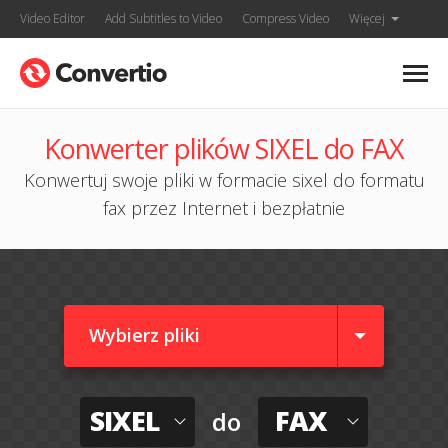
Video Editor
Add Subtitles to Video
Compress Video
Więcej
Konwerter plików SIXEL do FAX
Konwertuj swoje pliki w formacie sixel do formatu
fax przez Internet i bezpłatnie
Wybierz pliki
SIXEL
FAX
do