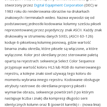
stworzony przez
Digital Equipment Corporation
(DEC) w
1983 roku do renderowania obrazów na drukarkach
znakowych i terminalach wideo. Nazwa wywodzi się od
podstawowej jednostki kodowania: kolumny sześciu pikseli
reprezentowanej przez pojedynczy znak ASCII. Każdy znak
drukowalny w strumieniu danych SIXEL (ASCII 63-126)
koduje 6-pikselową kolumnę pionową, gdzie wartość
binarna znaku określa, które piksele są włączone, a które
wyłączone. Kolor jest określany przez sterowanie paletą
opartą na rejestrach: sekwencja Select Color Sequence
przypisuje wartość koloru HLS lub RGB do numerowanego
rejestru, a kolejne znaki sixel używają tego koloru do
momentu wybrania innego rejestru. Kodowanie obsługuje
atrybuty rastrowe do określania proporcji pikseli i
wymiarów obrazu, sekwencje powtórzeń (! po którym
następuje liczba i znak) dla kompresji długości serii
identycznych kolumn oraz $ (powrót karetki) i - (nowa linia)