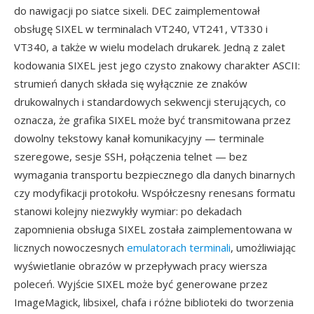
do nawigacji po siatce sixeli. DEC zaimplementował
obsługę SIXEL w terminalach VT240, VT241, VT330 i
VT340, a także w wielu modelach drukarek. Jedną z zalet
kodowania SIXEL jest jego czysto znakowy charakter ASCII:
strumień danych składa się wyłącznie ze znaków
drukowalnych i standardowych sekwencji sterujących, co
oznacza, że grafika SIXEL może być transmitowana przez
dowolny tekstowy kanał komunikacyjny — terminale
szeregowe, sesje SSH, połączenia telnet — bez
wymagania transportu bezpiecznego dla danych binarnych
czy modyfikacji protokołu. Współczesny renesans formatu
stanowi kolejny niezwykły wymiar: po dekadach
zapomnienia obsługa SIXEL została zaimplementowana w
licznych nowoczesnych
emulatorach terminali
, umożliwiając
wyświetlanie obrazów w przepływach pracy wiersza
poleceń. Wyjście SIXEL może być generowane przez
ImageMagick, libsixel, chafa i różne biblioteki do tworzenia