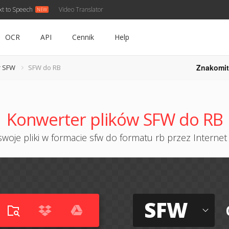
xt to Speech
Video Translator
OCR
API
Cennik
Help
Znakomit
r SFW
SFW do RB
Konwerter plików SFW do RB
woje pliki w formacie sfw do formatu rb przez Internet 
SFW