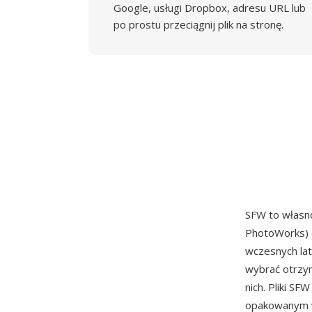
Google, usługi Dropbox, adresu URL lub
po prostu przeciągnij plik na stronę.
SFW to własn
PhotoWorks) d
wczesnych lat
wybrać otrzym
nich. Pliki S
opakowanym w