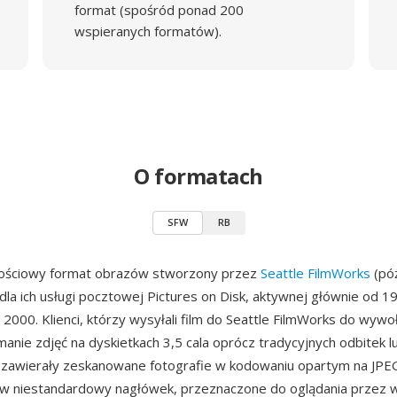
format (spośród ponad 200
wspieranych formatów).
O formatach
SFW
RB
ościowy format obrazów stworzony przez
Seattle FilmWorks
(póź
la ich usługi pocztowej Pictures on Disk, aktywnej głównie od 1
 2000. Klienci, którzy wysyłali film do Seattle FilmWorks do wywoł
anie zdjęć na dyskietkach 3,5 cala oprócz tradycyjnych odbitek l
FW zawierały zeskanowane fotografie w kodowaniu opartym na JPE
 niestandardowy nagłówek, przeznaczone do oglądania przez 