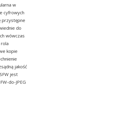
ularna w
ie cyfrowych
ię przystępne
owiednie do
wych wówczas
 rola
owe kopie
chnienie
zsądną jakość
SFW jest
 SFW-do-JPEG