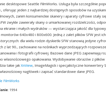
ie desktopowe Seattle FilmWorks. Usługa była szczególnie pop
0., oferując jeden z najbardziej dostępnych sposobów na uzyskan
filmowych, zanim konsumenckie skanery i aparaty cyfrowe stały s
 SFW zwykle zawierały skany o umiarkowanej rozdzielczości, odp
na ekranie i małych wydruków — wystarczająca jakość dla typo
i monitorów 640x480 i 800x600. Jedną z zalet plików SFW jest ich
storycznych: dla wielu rodzin dyskietki SFW stanowią jedyne cyfr
ch z lat 90., zachowane na nośnikach wyprzedzających rozpowsze
owania i fotografii cyfrowej. Bazowe dane JPEG zapewniają ro
o własnościowego opakowania. Wydobywanie obrazów z plików 
zia takie jak
XnView
, ImageMagick i specjalistyczne konwertery
własnościowy nagłówek i zapisać standardowe dane JPEG.
le FilmWorks
danie
: 1994