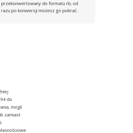
przekonwertowany do formatu rb; od
razu po konwersji możesz go pobrać.
niej
994 do
ania, mogli
ub zamiast
G
własnościowe