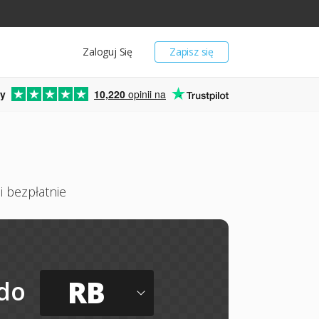
Zaloguj Się
Zapisz się
y
10,220
opinii na
i bezpłatnie
RB
do