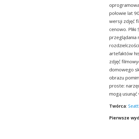
oprogramowan
połowie lat 9
wersji zdjęć 
cenowo. Pliki
przeglądania 
rozdzielczośc
artefaktów hi
zdjęć filmowy
domowego skan
obrazu pomim
proste: narzęd
mogą usunąć 
Twórca
:
Seatt
Pierwsze wy