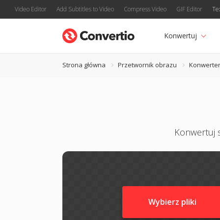
Video Editor
Add Subtitles to Video
Compress Video
GIF Editor
Te
Konwertuj
Strona główna
Przetwornik obrazu
Konwerte
Konwertuj s
Wybierz pliki