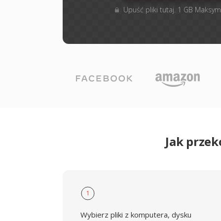
Upuść pliki tutaj. 1 GB Maksym
Jak prze
1
Wybierz pliki z komputera, dysku