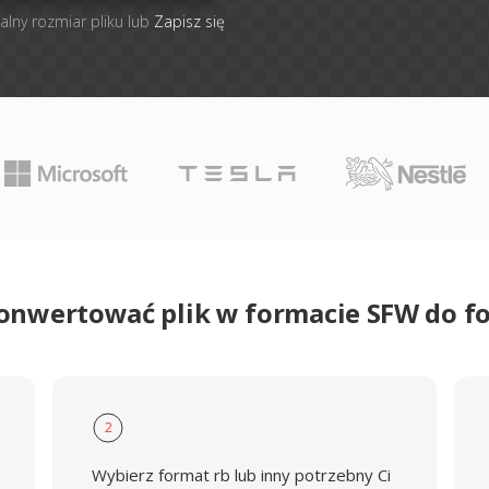
alny rozmiar pliku lub
Zapisz się
konwertować plik w formacie SFW do f
2
Wybierz format rb lub inny potrzebny Ci