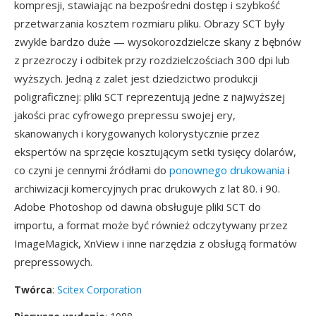
kompresji, stawiając na bezpośredni dostęp i szybkość
przetwarzania kosztem rozmiaru pliku. Obrazy SCT były
zwykle bardzo duże — wysokorozdzielcze skany z bębnów
z przezroczy i odbitek przy rozdzielczościach 300 dpi lub
wyższych. Jedną z zalet jest dziedzictwo produkcji
poligraficznej: pliki SCT reprezentują jedne z najwyższej
jakości prac cyfrowego prepressu swojej ery,
skanowanych i korygowanych kolorystycznie przez
ekspertów na sprzęcie kosztującym setki tysięcy dolarów,
co czyni je cennymi źródłami do
ponownego drukowania
i
archiwizacji komercyjnych prac drukowych z lat 80. i 90.
Adobe Photoshop od dawna obsługuje pliki SCT do
importu, a format może być również odczytywany przez
ImageMagick, XnView i inne narzędzia z obsługą formatów
prepressowych.
Twórca
:
Scitex Corporation