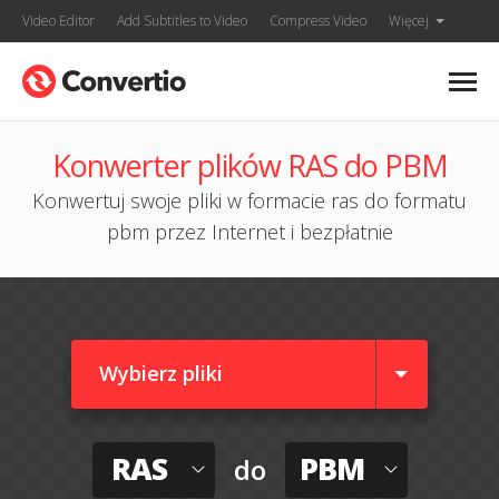
Video Editor
Add Subtitles to Video
Compress Video
Więcej
Konwerter plików RAS do PBM
Konwertuj swoje pliki w formacie ras do formatu
pbm przez Internet i bezpłatnie
Wybierz pliki
RAS
PBM
do