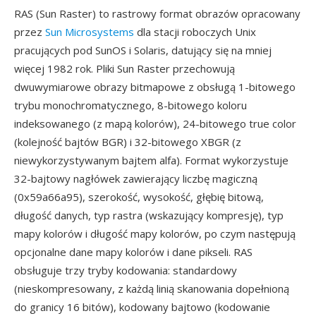
RAS (Sun Raster) to rastrowy format obrazów opracowany
przez
Sun Microsystems
dla stacji roboczych Unix
pracujących pod SunOS i Solaris, datujący się na mniej
więcej 1982 rok. Pliki Sun Raster przechowują
dwuwymiarowe obrazy bitmapowe z obsługą 1-bitowego
trybu monochromatycznego, 8-bitowego koloru
indeksowanego (z mapą kolorów), 24-bitowego true color
(kolejność bajtów BGR) i 32-bitowego XBGR (z
niewykorzystywanym bajtem alfa). Format wykorzystuje
32-bajtowy nagłówek zawierający liczbę magiczną
(0x59a66a95), szerokość, wysokość, głębię bitową,
długość danych, typ rastra (wskazujący kompresję), typ
mapy kolorów i długość mapy kolorów, po czym następują
opcjonalne dane mapy kolorów i dane pikseli. RAS
obsługuje trzy tryby kodowania: standardowy
(nieskompresowany, z każdą linią skanowania dopełnioną
do granicy 16 bitów), kodowany bajtowo (kodowanie