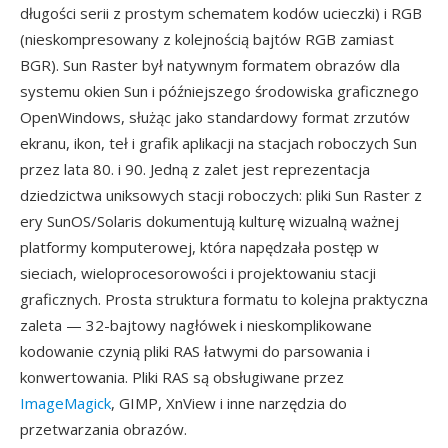
długości serii z prostym schematem kodów ucieczki) i RGB
(nieskompresowany z kolejnością bajtów RGB zamiast
BGR). Sun Raster był natywnym formatem obrazów dla
systemu okien Sun i późniejszego środowiska graficznego
OpenWindows, służąc jako standardowy format zrzutów
ekranu, ikon, teł i grafik aplikacji na stacjach roboczych Sun
przez lata 80. i 90. Jedną z zalet jest reprezentacja
dziedzictwa uniksowych stacji roboczych: pliki Sun Raster z
ery SunOS/Solaris dokumentują kulturę wizualną ważnej
platformy komputerowej, która napędzała postęp w
sieciach, wieloprocesorowości i projektowaniu stacji
graficznych. Prosta struktura formatu to kolejna praktyczna
zaleta — 32-bajtowy nagłówek i nieskomplikowane
kodowanie czynią pliki RAS łatwymi do parsowania i
konwertowania. Pliki RAS są obsługiwane przez
ImageMagick
, GIMP, XnView i inne narzędzia do
przetwarzania obrazów.