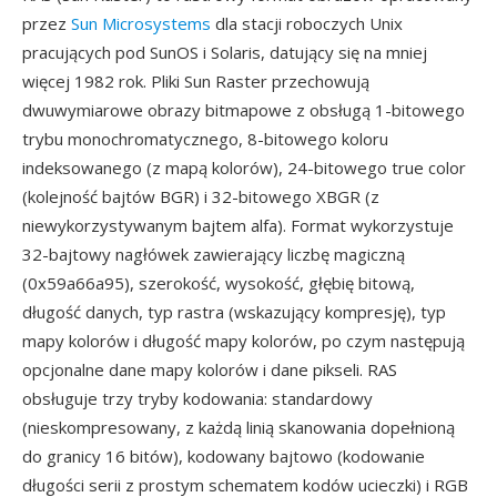
przez
Sun Microsystems
dla stacji roboczych Unix
pracujących pod SunOS i Solaris, datujący się na mniej
więcej 1982 rok. Pliki Sun Raster przechowują
dwuwymiarowe obrazy bitmapowe z obsługą 1-bitowego
trybu monochromatycznego, 8-bitowego koloru
indeksowanego (z mapą kolorów), 24-bitowego true color
(kolejność bajtów BGR) i 32-bitowego XBGR (z
niewykorzystywanym bajtem alfa). Format wykorzystuje
32-bajtowy nagłówek zawierający liczbę magiczną
(0x59a66a95), szerokość, wysokość, głębię bitową,
długość danych, typ rastra (wskazujący kompresję), typ
mapy kolorów i długość mapy kolorów, po czym następują
opcjonalne dane mapy kolorów i dane pikseli. RAS
obsługuje trzy tryby kodowania: standardowy
(nieskompresowany, z każdą linią skanowania dopełnioną
do granicy 16 bitów), kodowany bajtowo (kodowanie
długości serii z prostym schematem kodów ucieczki) i RGB