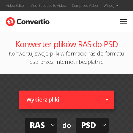
Video Editor
Add Subtitles to Video
Compress Video
Więcej
Konwerter plików RAS do PSD
Konwertuj swoje pliki w formacie ras do formatu
psd przez Internet i bezpłatnie
Wybierz pliki
RAS
PSD
do