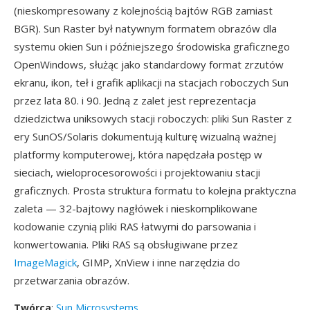
(nieskompresowany z kolejnością bajtów RGB zamiast
BGR). Sun Raster był natywnym formatem obrazów dla
systemu okien Sun i późniejszego środowiska graficznego
OpenWindows, służąc jako standardowy format zrzutów
ekranu, ikon, teł i grafik aplikacji na stacjach roboczych Sun
przez lata 80. i 90. Jedną z zalet jest reprezentacja
dziedzictwa uniksowych stacji roboczych: pliki Sun Raster z
ery SunOS/Solaris dokumentują kulturę wizualną ważnej
platformy komputerowej, która napędzała postęp w
sieciach, wieloprocesorowości i projektowaniu stacji
graficznych. Prosta struktura formatu to kolejna praktyczna
zaleta — 32-bajtowy nagłówek i nieskomplikowane
kodowanie czynią pliki RAS łatwymi do parsowania i
konwertowania. Pliki RAS są obsługiwane przez
ImageMagick
, GIMP, XnView i inne narzędzia do
przetwarzania obrazów.
Twórca
:
Sun Microsystems