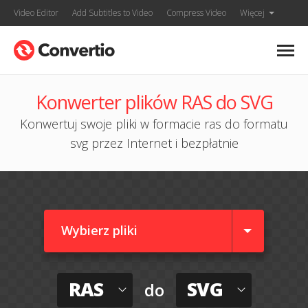
Video Editor
Add Subtitles to Video
Compress Video
Więcej
Konwerter plików RAS do SVG
Konwertuj swoje pliki w formacie ras do formatu
svg przez Internet i bezpłatnie
Wybierz pliki
RAS
SVG
do