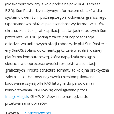
(nieskompresowany z kolejnością bajtów RGB zamiast
BGR). Sun Raster był natywnym formatem obrazów dla
systemu okien Sun i późniejszego środowiska graficznego
OpenWindows, służąc jako standardowy format zrzutów
ekranu, ikon, teł i grafik aplikacji na stacjach roboczych Sun
przez lata 80. i 90. Jedną z zalet jest reprezentacja
dziedzictwa uniksowych stacji roboczych: pliki Sun Raster z
ery SunOS/Solaris dokumentują kulturę wizualną ważnej
platformy komputerowej, która napędzała postęp w
sieciach, wieloprocesorowości i projektowaniu stacji
graficznych. Prosta struktura formatu to kolejna praktyczna
zaleta — 32-bajtowy nagłówek i nieskomplikowane
kodowanie czynią pliki RAS łatwymi do parsowania i
konwertowania. Pliki RAS są obsługiwane przez
ImageMagick
, GIMP, XnView i inne narzędzia do
przetwarzania obrazów.
Twórca
:
Sun Microsystems