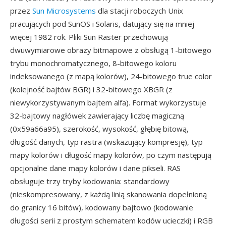
przez
Sun Microsystems
dla stacji roboczych Unix
pracujących pod SunOS i Solaris, datujący się na mniej
więcej 1982 rok. Pliki Sun Raster przechowują
dwuwymiarowe obrazy bitmapowe z obsługą 1-bitowego
trybu monochromatycznego, 8-bitowego koloru
indeksowanego (z mapą kolorów), 24-bitowego true color
(kolejność bajtów BGR) i 32-bitowego XBGR (z
niewykorzystywanym bajtem alfa). Format wykorzystuje
32-bajtowy nagłówek zawierający liczbę magiczną
(0x59a66a95), szerokość, wysokość, głębię bitową,
długość danych, typ rastra (wskazujący kompresję), typ
mapy kolorów i długość mapy kolorów, po czym następują
opcjonalne dane mapy kolorów i dane pikseli. RAS
obsługuje trzy tryby kodowania: standardowy
(nieskompresowany, z każdą linią skanowania dopełnioną
do granicy 16 bitów), kodowany bajtowo (kodowanie
długości serii z prostym schematem kodów ucieczki) i RGB