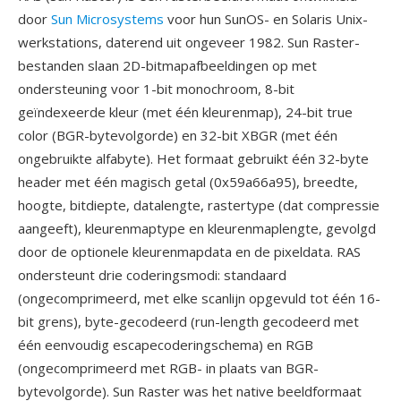
door
Sun Microsystems
voor hun SunOS- en Solaris Unix-
werkstations, daterend uit ongeveer 1982. Sun Raster-
bestanden slaan 2D-bitmapafbeeldingen op met
ondersteuning voor 1-bit monochroom, 8-bit
geïndexeerde kleur (met één kleurenmap), 24-bit true
color (BGR-bytevolgorde) en 32-bit XBGR (met één
ongebruikte alfabyte). Het formaat gebruikt één 32-byte
header met één magisch getal (0x59a66a95), breedte,
hoogte, bitdiepte, datalengte, rastertype (dat compressie
aangeeft), kleurenmaptype en kleurenmaplengte, gevolgd
door de optionele kleurenmapdata en de pixeldata. RAS
ondersteunt drie coderingsmodi: standaard
(ongecomprimeerd, met elke scanlijn opgevuld tot één 16-
bit grens), byte-gecodeerd (run-length gecodeerd met
één eenvoudig escapecoderingschema) en RGB
(ongecomprimeerd met RGB- in plaats van BGR-
bytevolgorde). Sun Raster was het native beeldformaat