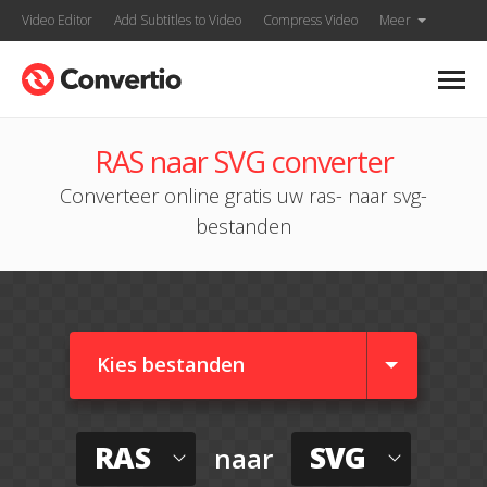
Video Editor
Add Subtitles to Video
Compress Video
Meer
RAS naar SVG converter
Converteer online gratis uw ras- naar svg-
bestanden
Kies bestanden
RAS
SVG
naar