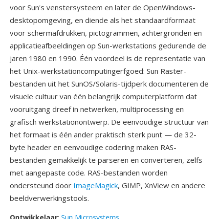
voor Sun's venstersysteem en later de OpenWindows-
desktopomgeving, en diende als het standaardformaat
voor schermafdrukken, pictogrammen, achtergronden en
applicatieafbeeldingen op Sun-werkstations gedurende de
jaren 1980 en 1990. Één voordeel is de representatie van
het Unix-werkstationcomputingerfgoed: Sun Raster-
bestanden uit het SunOS/Solaris-tijdperk documenteren de
visuele cultuur van één belangrijk computerplatform dat
vooruitgang dreef in netwerken, multiprocessing en
grafisch werkstationontwerp. De eenvoudige structuur van
het formaat is één ander praktisch sterk punt — de 32-
byte header en eenvoudige codering maken RAS-
bestanden gemakkelijk te parseren en converteren, zelfs
met aangepaste code. RAS-bestanden worden
ondersteund door
ImageMagick
, GIMP, XnView en andere
beeldverwerkingstools.
Ontwikkelaar
:
Sun Microsystems