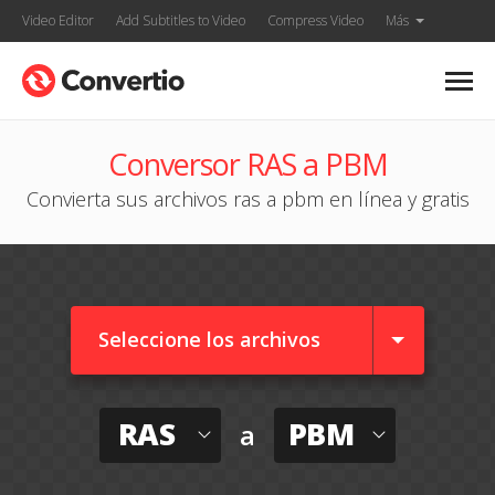
Video Editor
Add Subtitles to Video
Compress Video
Más
Conversor RAS a PBM
Convierta sus archivos ras a pbm en línea y gratis
Seleccione los archivos
RAS
PBM
a