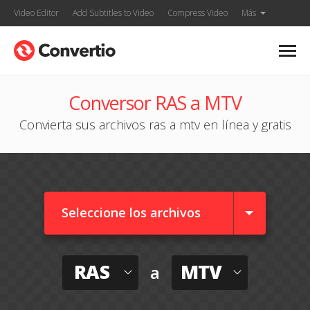
Video Editor
Add Subtitles to Video
Compress Video
Más
Conversor RAS a MTV
Convierta sus archivos ras a mtv en línea y gratis
Seleccione los archivos
RAS
MTV
a