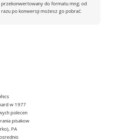
przekonwertowany do formatu mng; od
razu po konwersji możesz go pobrać.
hics
kard w 1977
wych polecen
erania pisakow
rko), PA
posrednio