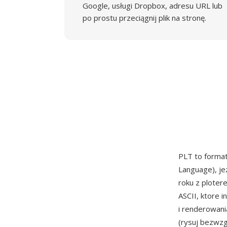
Google, usługi Dropbox, adresu URL lub
po prostu przeciągnij plik na stronę.
PLT to forma
Language), j
roku z ploter
ASCII, ktore i
i renderowani
(rysuj bezwzg