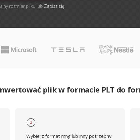
alny rozmiar pliku lub
Zapisz się
onwertować plik w formacie PLT do f
2
Wybierz format mng lub inny potrzebny