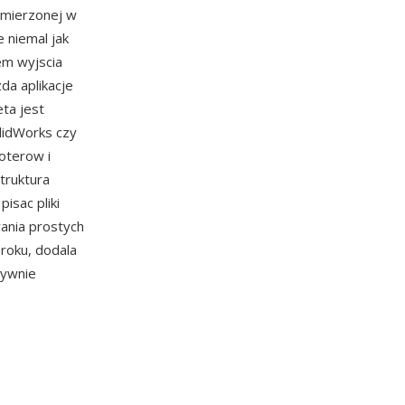
 mierzonej w
 niemal jak
em wyjscia
a aplikacje
eta jest
lidWorks czy
oterow i
truktura
isac pliki
ania prostych
roku, dodala
tywnie