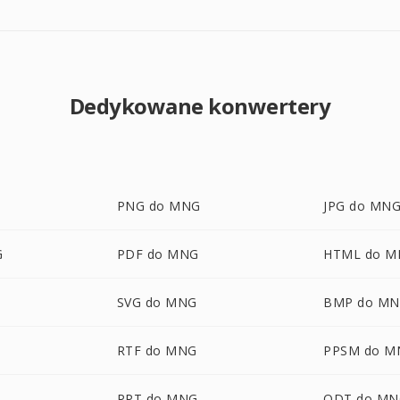
Dedykowane konwertery
PNG do MNG
JPG do MN
G
PDF do MNG
HTML do M
SVG do MNG
BMP do M
RTF do MNG
PPSM do M
PPT do MNG
ODT do MN