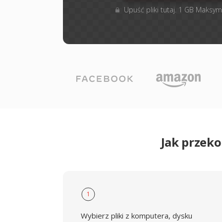
Upuść pliki tutaj. 1 GB Maksym
Jak przek
1
Wybierz pliki z komputera, dysku