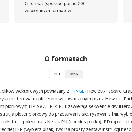
Ci format (spośród ponad 200
wspieranych formatów).
O formatach
PLT
MNG
t plikow wektorowych powiazany z
HP-GL
(Hewlett-Packard Grap
ezykiem sterowania ploterem wprowadzonym przez Hewlett-Pac
em piorkowym HP-9872. Pliki PLT zawieraja sekwencje dwulitero
nstruuja ploter piorkowy do przesuwania sie, rysowania linii, wybi
a tekstu — polecenia takie jak PU (podnies piorko), PD (opusc pio
lednie) i SP (wybierz pisak) tworza prosty zestaw instrukcji bez