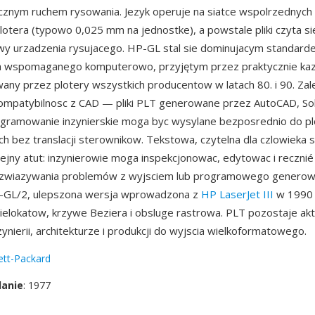
ycznym ruchem rysowania. Jezyk operuje na siatce wspolrzednych
lotera (typowo 0,025 mm na jednostke), a powstale pliki czyta sie
y urzadzenia rysujacego. HP-GL stal sie dominujacym standard
a wspomaganego komputerowo, przyjętym przez praktycznie kazd
wany przez plotery wszystkich producentow w latach 80. i 90. Zal
kompatybilnosc z CAD — pliki PLT generowane przez AutoCAD, So
gramowanie inzynierskie moga byc wysylane bezposrednio do pl
h bez translacji sterownikow. Tekstowa, czytelna dla czlowieka s
ejny atut: inzynierowie moga inspekcjonowac, edytowac i recznié p
ozwiazywania problemów z wyjsciem lub programowego generow
-GL/2, ulepszona wersja wprowadzona z
HP LaserJet III
w 1990 
ielokatow, krzywe Beziera i obsluge rastrowa. PLT pozostaje ak
ynierii, architekturze i produkcji do wyjscia wielkoformatowego.
ett-Packard
danie
: 1977