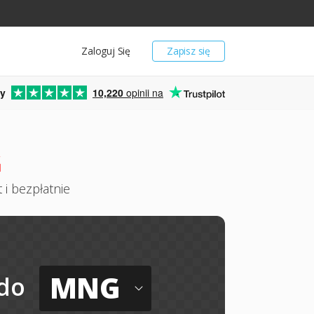
Zaloguj Się
Zapisz się
y
10,220
opinii na
G
 i bezpłatnie
MNG
do