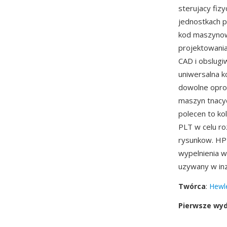
sterujacy fiz
jednostkach p
kod maszynow
projektowani
CAD i obslugi
uniwersalna 
dowolne opro
maszyn tnacyc
polecen to kol
PLT w celu r
rysunkow. HP
wypelnienia w
uzywany w inz
Twórca
:
Hewl
Pierwsze wy