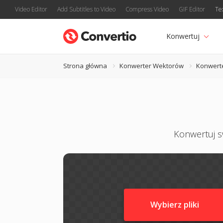
Video Editor
Add Subtitles to Video
Compress Video
GIF Editor
Te
Konwertuj
Strona główna
Konwerter Wektorów
Konwert
Konwertuj sw
Wybierz pliki