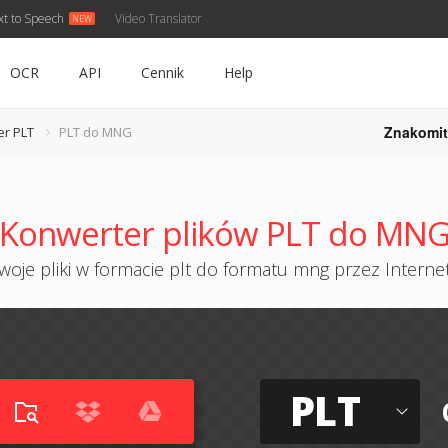
xt to Speech
Video Translator
OCR
API
Cennik
Help
Znakomit
er PLT
PLT do MNG
Konwerter plików PLT do MN
oje pliki w formacie plt do formatu mng przez Internet
PLT