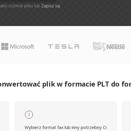
alny rozmiar pliku lub
Zapisz się
onwertować plik w formacie PLT do f
2
Wybierz format fax lub inny potrzebny Ci