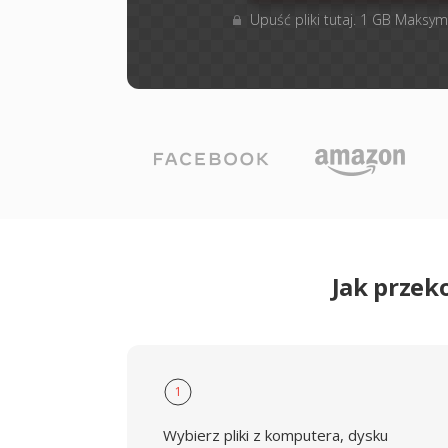
Upuść pliki tutaj. 1 GB Maksym
Jak przek
1
Wybierz pliki z komputera, dysku