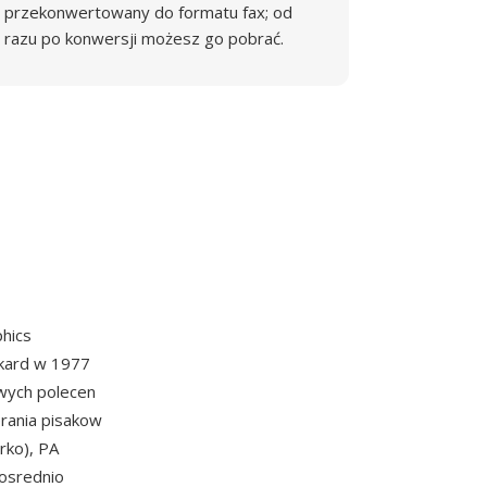
przekonwertowany do formatu fax; od
razu po konwersji możesz go pobrać.
hics
kard w 1977
wych polecen
erania pisakow
rko), PA
posrednio