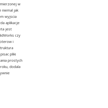
 mierzonej w
 niemal jak
em wyjscia
a aplikacje
eta jest
lidWorks czy
oterow i
truktura
isac pliki
ania prostych
roku, dodala
tywnie