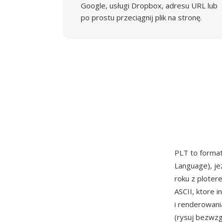
Google, usługi Dropbox, adresu URL lub
po prostu przeciągnij plik na stronę.
PLT to forma
Language), j
roku z ploter
ASCII, ktore i
i renderowani
(rysuj bezwzg