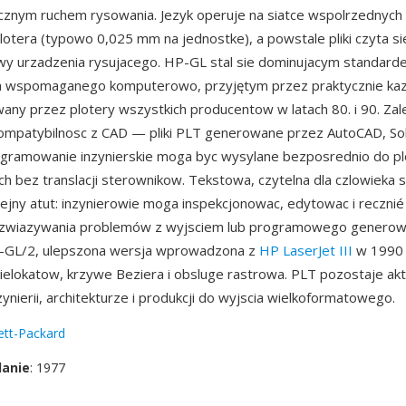
ycznym ruchem rysowania. Jezyk operuje na siatce wspolrzednych
lotera (typowo 0,025 mm na jednostke), a powstale pliki czyta sie
y urzadzenia rysujacego. HP-GL stal sie dominujacym standard
a wspomaganego komputerowo, przyjętym przez praktycznie kazd
wany przez plotery wszystkich producentow w latach 80. i 90. Zal
kompatybilnosc z CAD — pliki PLT generowane przez AutoCAD, So
gramowanie inzynierskie moga byc wysylane bezposrednio do pl
h bez translacji sterownikow. Tekstowa, czytelna dla czlowieka s
ejny atut: inzynierowie moga inspekcjonowac, edytowac i recznié p
ozwiazywania problemów z wyjsciem lub programowego generow
-GL/2, ulepszona wersja wprowadzona z
HP LaserJet III
w 1990 
ielokatow, krzywe Beziera i obsluge rastrowa. PLT pozostaje ak
ynierii, architekturze i produkcji do wyjscia wielkoformatowego.
ett-Packard
danie
: 1977