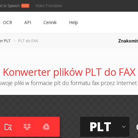
xt to Speech
Video Translator
OCR
API
Cennik
Help
Znakomit
er PLT
PLT do FAX
Konwerter plików PLT do FAX
woje pliki w formacie plt do formatu fax przez Internet 
PLT