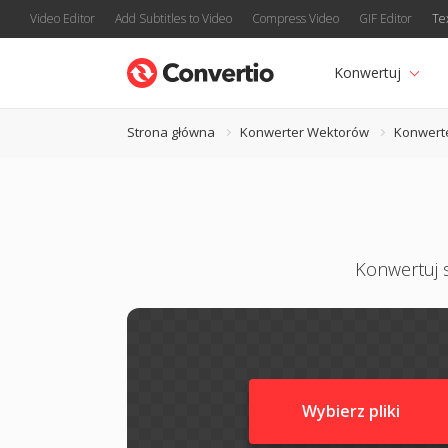
Video Editor
Add Subtitles to Video
Compress Video
GIF Editor
Te
Konwertuj
Strona główna
Konwerter Wektorów
Konwert
Konwertuj s
Wybierz pliki