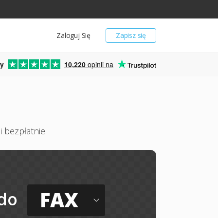
Zaloguj Się
Zapisz się
y
10,220
opinii na
i bezpłatnie
FAX
do