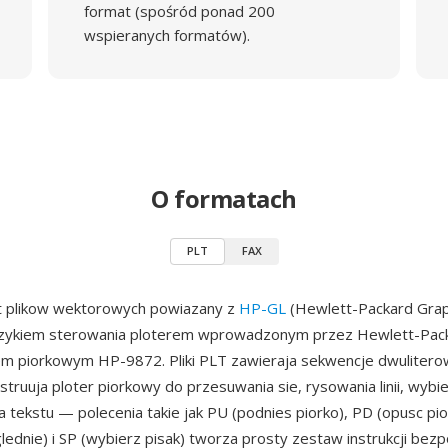
format (spośród ponad 200
wspieranych formatów).
O formatach
PLT
FAX
t plikow wektorowych powiazany z
HP-GL
(Hewlett-Packard Grap
ezykiem sterowania ploterem wprowadzonym przez Hewlett-Pac
em piorkowym HP-9872. Pliki PLT zawieraja sekwencje dwulitero
nstruuja ploter piorkowy do przesuwania sie, rysowania linii, wybi
a tekstu — polecenia takie jak PU (podnies piorko), PD (opusc pio
lednie) i SP (wybierz pisak) tworza prosty zestaw instrukcji bez