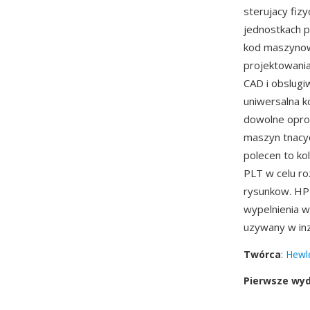
sterujacy fiz
jednostkach p
kod maszynow
projektowani
CAD i obslugi
uniwersalna 
dowolne opro
maszyn tnacyc
polecen to kol
PLT w celu r
rysunkow. HP
wypelnienia w
uzywany w inz
Twórca
:
Hewl
Pierwsze wy