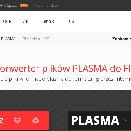
xt to Speech
Video Translator
OCR
API
Cennik
Help
Znakomit
r PLASMA
PLASMA do FIG
onwerter plików PLASMA do F
je pliki w formacie plasma do formatu fig przez Interne
PLASMA