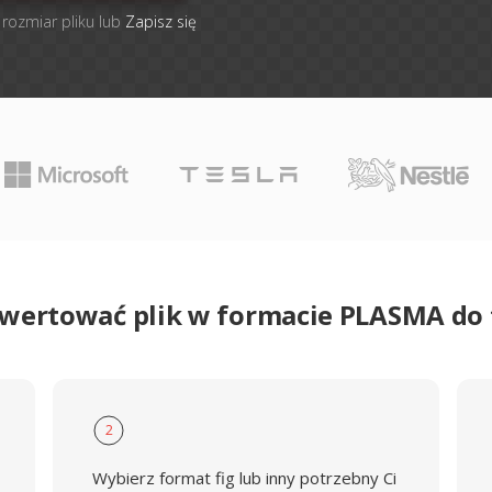
 rozmiar pliku lub
Zapisz się
nwertować plik w formacie PLASMA do 
2
Wybierz format fig lub inny potrzebny Ci