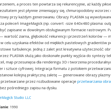
zeniem, a proces ten powtarza się rekurencyjnie, aż każdy pikse
ezultatem jest płynnie zmieniający się, chmuropodobny wzorzec
katowy przy każdym generowaniu. Obrazy PLASMA są wywoływan
sza poleceń ImageMagick (np. convert -size 640x480 plasma: outp
 być zapisane w dowolnym obsługiwanym formacie rastrowym. P
 wartość ziarna, głębokość rekurencji i przestrzeń kolorów — 
w celu uzyskania efektów od miękkich pastelowych gradientów p
towe turbulencje. Jedną z zalet jest kreatywna użyteczność: ob
zez PLASMA służą jako doskonałe punkty wyjścia do syntezy tek
eł, map przesunięcia dla renderingu 3D i tworzenia proceduralny
ier i sztuce cyfrowej. Integracja formatu z potokiem przetwarzani
stanowi kolejną praktyczną zaletę — generowane obrazy plazm
 przetwarzane przez rozbudowane operacje
przetwarzania obr
bez pośredniego zapisu na dysku.
eMagick Studio LLC
danie
: 1990