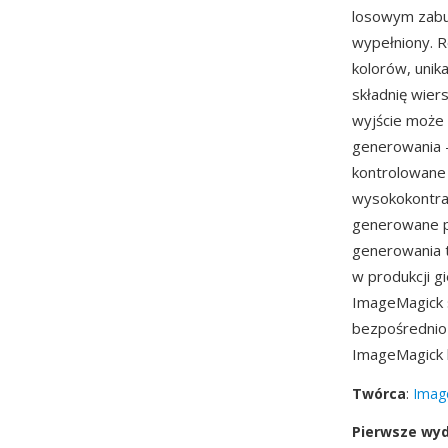
losowym zabur
wypełniony. R
kolorów, uni
składnię wier
wyjście może
generowania —
kontrolowane 
wysokokontras
generowane pr
generowania t
w produkcji g
ImageMagick 
bezpośrednio
ImageMagick 
Twórca
:
Imag
Pierwsze wy