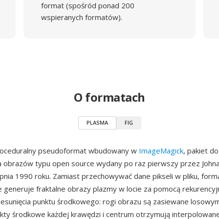
format (spośród ponad 200
wspieranych formatów).
O formatach
PLASMA
FIG
roceduralny pseudoformat wbudowany w
ImageMagick
, pakiet do
a obrazów typu open source wydany po raz pierwszy przez Johna
pnia 1990 roku. Zamiast przechowywać dane pikseli w pliku, for
e generuje fraktalne obrazy plazmy w locie za pomocą rekurency
esunięcia punktu środkowego: rogi obrazu są zasiewane losowym
kty środkowe każdej krawędzi i centrum otrzymują interpolowane