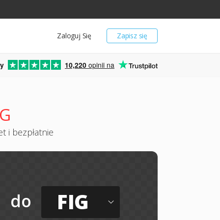
Zaloguj Się
Zapisz się
y
10,220
opinii na
IG
t i bezpłatnie
FIG
do