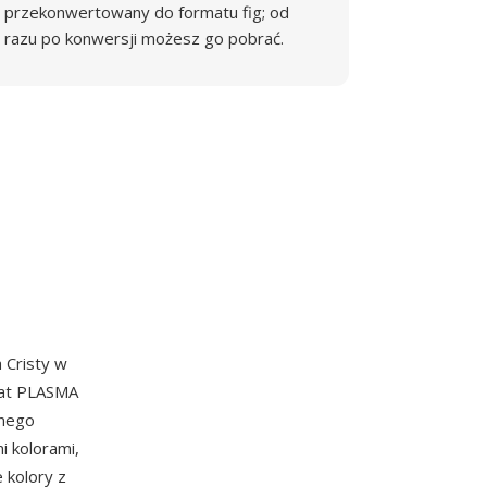
przekonwertowany do formatu fig; od
razu po konwersji możesz go pobrać.
 Cristy w
mat PLASMA
jnego
i kolorami,
 kolory z