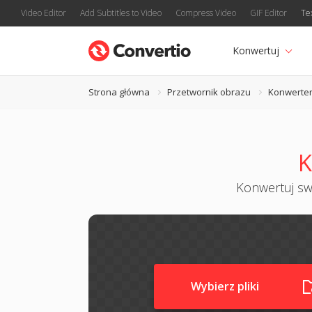
Video Editor
Add Subtitles to Video
Compress Video
GIF Editor
Te
Konwertuj
Strona główna
Przetwornik obrazu
Konwerte
K
Konwertuj swo
Wybierz pliki