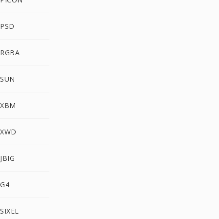
 PSD
 RGBA
 SUN
 XBM
 XWD
JBIG
 G4
SIXEL