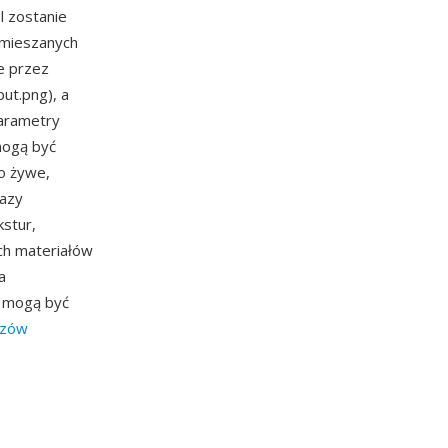
l zostanie
 mieszanych
e przez
ut.png), a
arametry
mogą być
o żywe,
razy
stur,
ch materiałów
a
y mogą być
azów