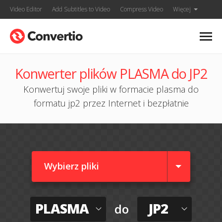
Video Editor
Add Subtitles to Video
Compress Video
Więcej
Konwerter plików PLASMA do JP2
Konwertuj swoje pliki w formacie plasma do
formatu jp2 przez Internet i bezpłatnie
Wybierz pliki
PLASMA
JP2
do