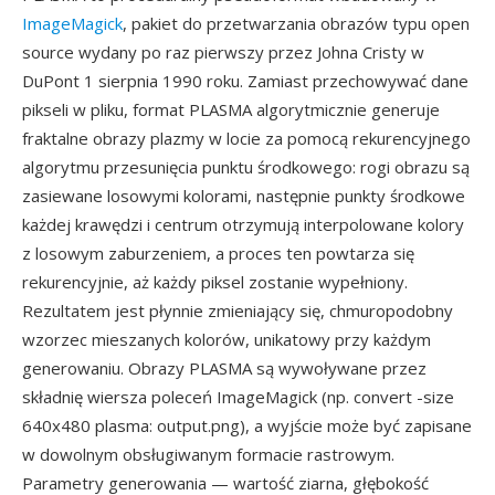
ImageMagick
, pakiet do przetwarzania obrazów typu open
source wydany po raz pierwszy przez Johna Cristy w
DuPont 1 sierpnia 1990 roku. Zamiast przechowywać dane
pikseli w pliku, format PLASMA algorytmicznie generuje
fraktalne obrazy plazmy w locie za pomocą rekurencyjnego
algorytmu przesunięcia punktu środkowego: rogi obrazu są
zasiewane losowymi kolorami, następnie punkty środkowe
każdej krawędzi i centrum otrzymują interpolowane kolory
z losowym zaburzeniem, a proces ten powtarza się
rekurencyjnie, aż każdy piksel zostanie wypełniony.
Rezultatem jest płynnie zmieniający się, chmuropodobny
wzorzec mieszanych kolorów, unikatowy przy każdym
generowaniu. Obrazy PLASMA są wywoływane przez
składnię wiersza poleceń ImageMagick (np. convert -size
640x480 plasma: output.png), a wyjście może być zapisane
w dowolnym obsługiwanym formacie rastrowym.
Parametry generowania — wartość ziarna, głębokość