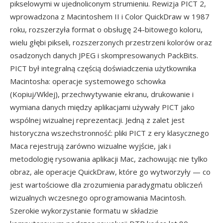
pikselowymi w ujednoliconym strumieniu. Rewizja PICT 2,
wprowadzona z Macintoshem II i Color QuickDraw w 1987
roku, rozszerzyła format o obsługę 24-bitowego koloru,
wielu głębi pikseli, rozszerzonych przestrzeni kolorów oraz
osadzonych danych JPEG i skompresowanych PackBits.
PICT był integralną częścią doświadczenia użytkownika
Macintosha: operacje systemowego schowka
(Kopiuj/Wklej), przechwytywanie ekranu, drukowanie i
wymiana danych między aplikacjami używały PICT jako
wspólnej wizualnej reprezentacji. Jedną z zalet jest
historyczna wszechstronność: pliki PICT z ery klasycznego
Maca rejestrują zarówno wizualne wyjście, jak i
metodologię rysowania aplikacji Mac, zachowując nie tylko
obraz, ale operacje QuickDraw, które go wytworzyły — co
jest wartościowe dla zrozumienia paradygmatu obliczeń
wizualnych wczesnego oprogramowania Macintosh.
Szerokie wykorzystanie formatu w składzie