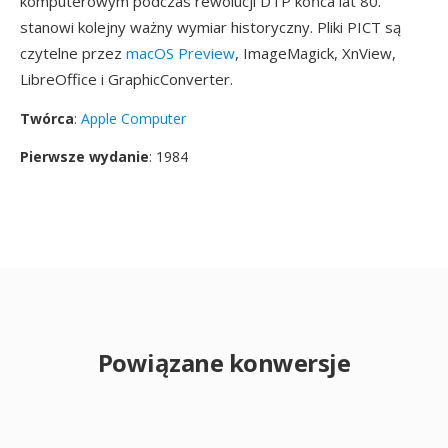
komputerowym podczas rewolucji DTP końca lat 80.
stanowi kolejny ważny wymiar historyczny. Pliki PICT są
czytelne przez
macOS Preview
, ImageMagick, XnView,
LibreOffice i GraphicConverter.
Twórca
:
Apple Computer
Pierwsze wydanie
: 1984
Powiązane konwersje